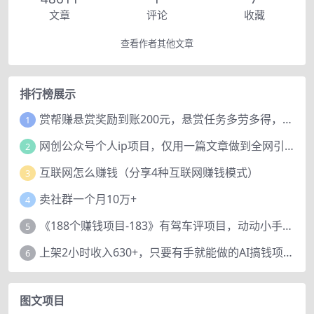
文章
评论
收藏
查看作者其他文章
排行榜展示
赏帮赚悬赏奖励到账200元，悬赏任务多劳多得，人人可做。
1
网创公众号个人ip项目，仅用一篇文章做到全网引流！
2
互联网怎么赚钱（分享4种互联网赚钱模式）
3
卖社群一个月10万+
4
《188个赚钱项目-183》有驾车评项目，动动小手，复制粘贴赚44元！
5
上架2小时收入630+，只要有手就能做的AI搞钱项目，奶奶看完都能学会!
6
图文项目