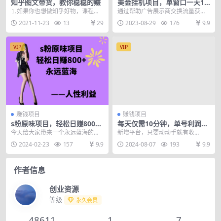
知乎图文带货，教你稳稳的赚
美金挂机项目，单窗口一天1
2，官方免费插件自动运行，
⒈如果你也想做知乎好物，课程听
通过帮助广告展示商交换流量获取
对小白友好
了不少，还是不知道该怎么实操！
收益，单价低，但是平台推出有挂
2021-11-23
13
29
2023-08-29
176
9.9
⒉如果你对所谓的大...
机插件。 无脑挂机单...
VIP
VIP
赚钱项目
赚钱项目
s粉原味项目，轻松日赚800
每天仅需10分钟，单号利润14
+，永远的蓝海项目，无脑操
5 可复制放大 简单0成本
今天给大家带来一个永远蓝海的一
新增平台，只要动动手就有收
作也能直接出单 人…
个小项目，宝妈、大学生在家都能
益！！！！！全新蓝海变现项目，
2024-02-23
157
9.9
2024-08-07
193
9.9
做到日赚800+，s...
小白当天即可上手，不怕你...
作者信息
创业资源
等级
永久会员
48611
1
7