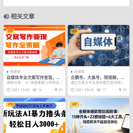
相关文章
VIP
VIP
自媒体
自媒体
自媒体专业文案写作变现，月
企鹅号，大鱼号，短视频，淘
入10W+写作策略，教你从零
客，头条自媒体全系训练营
课程目录： 01.快速掌握10年职业
通过在各大平台发布图文或视频的
开始学写作
文案人的私家绝活【完结】 02.如何
方式，赚钱平台收益和奖金，并通
2022-10-08
14
29
2021-09-26
17
29
利用下班...
过粉丝积累，最终打造...
VIP
VIP