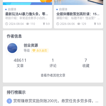
自媒体
自媒体
最新玩法AI暴力撸头条，零基
全媒体爆款策划高阶课：15种
础也可轻松日入3000+，当天
开头+23套标题+6大工具，彻
项目介绍：非常适合新手小白的项
课程介绍： 标题不好！怪运营？ 内
起号，第二天见…
底解决不起量低转化
目，复制搬运即可，零基础也可直
容不好！怪运营？ 素材不起量！怪
2024-08-04
110
9.9
2026-06-06
129
9.9
接上手操作，简单无脑...
运营？ 线索质...
作者信息
创业资源
等级
永久会员
48611
1
7
文章
评论
收藏
查看作者其他文章
排行榜展示
赏帮赚悬赏奖励到账200元，悬赏任务多劳多得，人人可做。
1