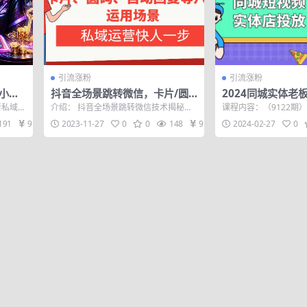
引流涨粉
引流涨粉
小红
抖音全场景跳转微信，卡片/圆
2024同城实体老
获客×
码/自动回复等八大运用场景，
操同城短视频·同城
新私域运
介绍： 抖音全场景跳转微信技术揭秘，
课程内容：（9122期）
设备×
私域运营快人一步
投放·问题答疑
图文量
包含私信卡片跳转、私信圆码跳转、自
板引流获客实操课 同城
191
9.9
2023-11-27
0
0
148
9.9
2024-02-27
0
动回复跳转...
播...