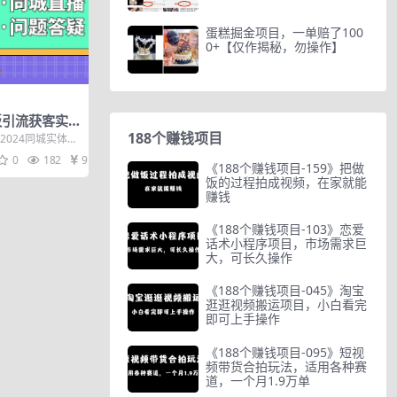
蛋糕掘金项目，一单赔了100
0+【仅作揭秘，勿操作】
板引流获客实
直播·实体店
188个赚钱项目
2024同城实体老
短视频·同城直
0
182
9.9
《188个赚钱项目-159》把做
饭的过程拍成视频，在家就能
赚钱
《188个赚钱项目-103》恋爱
话术小程序项目，市场需求巨
大，可长久操作
《188个赚钱项目-045》淘宝
逛逛视频搬运项目，小白看完
即可上手操作
《188个赚钱项目-095》短视
频带货合拍玩法，适用各种赛
道，一个月1.9万单