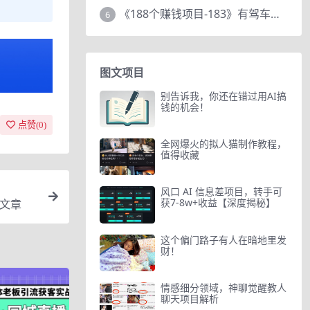
《188个赚钱项目-183》有驾车评项目，动动小手，复制粘贴赚44元！
6
图文项目
别告诉我，你还在错过用AI搞
钱的机会！
点赞(
0
)
全网爆火的拟人猫制作教程，
值得收藏
风口 AI 信息差项目，转手可
获7-8w+收益【深度揭秘】
的文章
这个偏门路子有人在暗地里发
财！
情感细分领域，神聊觉醒教人
聊天项目解析