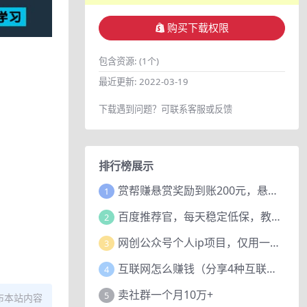
购买下载权限
包含资源:
(1个)
最近更新:
2022-03-19
下载遇到问题？可联系客服或反馈
排行榜展示
赏帮赚悬赏奖励到账200元，悬赏任务多劳多得，人人可做。
1
百度推荐官，每天稳定低保，教程赠上
2
网创公众号个人ip项目，仅用一篇文章做到全网引流！
3
互联网怎么赚钱（分享4种互联网赚钱模式）
4
卖社群一个月10万+
5
布本站内容