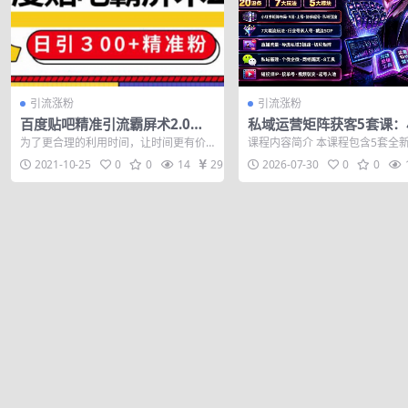
引流涨粉
引流涨粉
百度贴吧精准引流霸屏术2.0，
私域运营矩阵获客5套课：
实操日引300+精准粉全过程
书量化×多平台截流×直播
为了更合理的利用时间，让时间更有价
课程内容简介 本课程包含5套全
绿泡泡量化×短视频IP×20
值，因此我最近对我一直以来都在操作
营与矩阵获客体系，覆盖小红书
2021-10-25
0
0
14
29
2026-07-30
0
0
的一个引流渠...
化获客、...
7大玩法