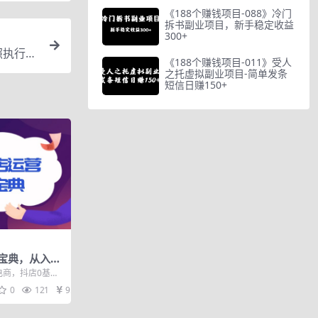
《188个赚钱项目-088》冷门
拆书副业项目，新手稳定收益
300+
照执行就
《188个赚钱项目-011》受人
之托虚拟副业项目-简单发条
短信日赚150+
宝典，从入驻
搭建及千川广
过电商，抖店0基础
时间，想提升放大
0
121
9.9