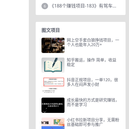
《188个赚钱项目-183》有驾车评项目，动动小手，复制粘贴赚44元！
6
图文项目
网上空手套白狼挣钱项目，一
个人也能年入20万+
知乎搬运，操作 简单，收益
稳定
抖音正规项目，一单120，很
多人在闷声发小财
成长最快的方式是研究赚钱，
而不是学习
小红书拉新项目分享，无需粉
丝基础即可参与推广