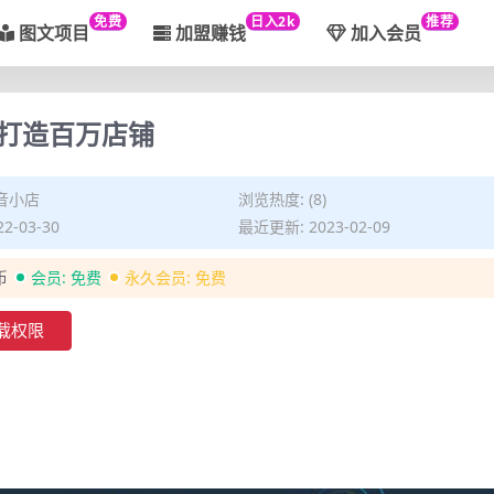
免费
日入2k
推荐
图文项目
加盟赚钱
加入会员
打造百万店铺
音小店
浏览热度: (8)
2-03-30
最近更新: 2023-02-09
币
会员:
免费
永久会员:
免费
载权限