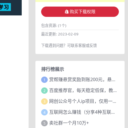
购买下载权限
包含资源:
(1个)
最近更新:
2023-02-09
下载遇到问题？可联系客服或反馈
排行榜展示
赏帮赚悬赏奖励到账200元，悬赏任务多劳多得，人人可做。
1
百度推荐官，每天稳定低保，教程赠上
2
网创公众号个人ip项目，仅用一篇文章做到全网引流！
3
互联网怎么赚钱（分享4种互联网赚钱模式）
4
卖社群一个月10万+
5