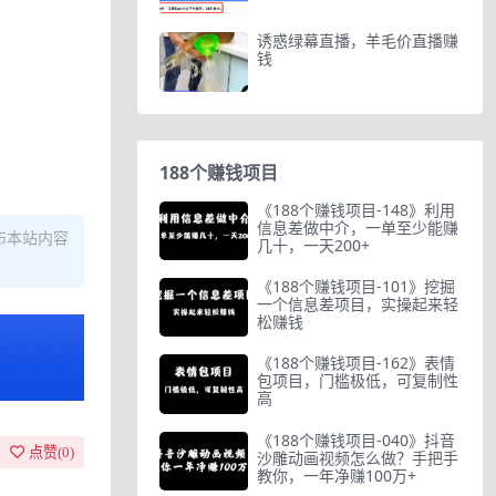
诱惑绿幕直播，羊毛价直播赚
钱
188个赚钱项目
《188个赚钱项目-148》利用
信息差做中介，一单至少能赚
布本站内容
几十，一天200+
《188个赚钱项目-101》挖掘
一个信息差项目，实操起来轻
松赚钱
《188个赚钱项目-162》表情
包项目，门槛极低，可复制性
高
《188个赚钱项目-040》抖音
点赞(
0
)
沙雕动画视频怎么做？手把手
教你，一年净赚100万+