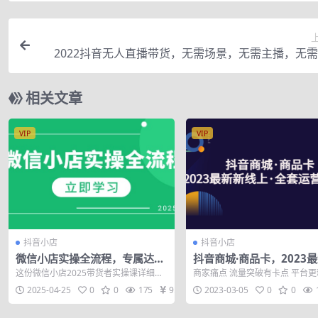
2022抖音无人直播带货，无需场景，无需主播，无
一台手机就能
相关文章
VIP
VIP
抖音小店
抖音小店
微信小店实操全流程，专属达人
抖音商城·商品卡，2023
佣金、1688一件代发、商品预
线上·全套运营系列课！
这份微信小店2025带货者实操课详细讲
商家痛点 流量突破有卡点 平台
售、选品技巧等
解了全流程实操，涵盖设置专属达人佣
步 线下学习成本高 单一课程没落
2025-04-25
0
0
175
9.9
2023-03-05
0
0
金、16...
平...