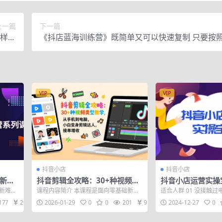
上一篇
下一篇
需样品
《抖店蓝海训练营》既简单又可以快速复制 只要按
赚钱
可以赚钱
VIP
VIP
抖音小店
抖音小店
最新新
抖音剪辑全攻略：30+种视频类
抖音小店运营实操
型教学，从手机到电脑，小白变
到推广，详解店铺
更新难同
课程内容简介 本课程是面向零基础新手
适合人群 01 没接触
身剪辑达人，接单增收
告投放技巧
地 全新
的抖音短视频电商全流程解析课。课程
新商家 02 做过一段
177
29
2026-01-29
0
0
201
9.9
2024-12-27
0
从最基础的...
的...