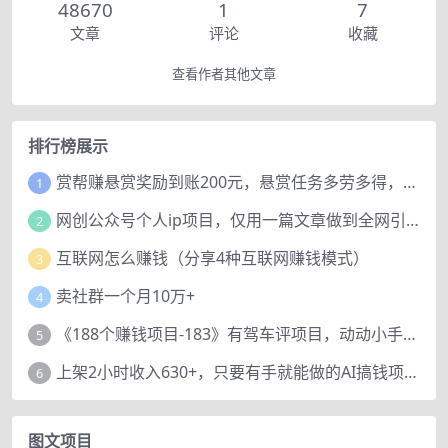
48670
1
7
文章
评论
收藏
查看作者其他文章
排行榜展示
赏帮赚悬赏奖励到账200元，悬赏任务多劳多得，人人可做。
1
网创公众号个人ip项目，仅用一篇文章做到全网引流！
2
互联网怎么赚钱（分享4种互联网赚钱模式）
3
卖社群一个月10万+
4
《188个赚钱项目-183》有驾车评项目，动动小手，复制粘贴赚44元！
5
上架2小时收入630+，只要有手就能做的AI搞钱项目，奶奶看完都能学会!
6
图文项目