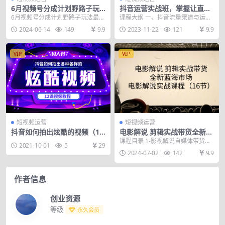
6月视频号分成计划野路子玩
抖音运营实战班，掌握让直播
法最新赛道操作简单，颠公风
间人气飙升的方法（10节课）
6月视频号分成计划野路子玩法最新
课程大纲 一、抖音流量渠道与运营
格玩法清奇，流…
赛道， 操作简单，颠公风格玩法清
模型 1、按流量配置制定方针； 2、
2024-06-14
149
9.9
2023-11-22
121
9.9
奇，流量爆炸。发...
四大流量渠道...
VIP
VIP
短视频运营
短视频运营
抖音如何拍出炫酷的视频（12
电影解说 剪辑实战带货全新蓝
课）
海市场，电影解说实战课程
课程目录 1-影视解说自媒体带货新
2021-10-01
5
29
（16节）
玩法_1.mp4 2-影视解说选品及解说
2024-07-02
142
9.9
规范标...
作者信息
创业资源
等级
永久会员