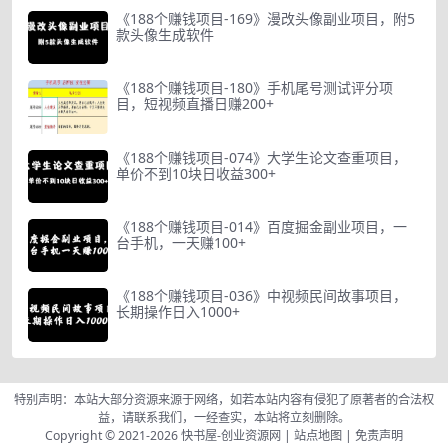
《188个赚钱项目-169》漫改头像副业项目，附5
款头像生成软件
《188个赚钱项目-180》手机尾号测试评分项
目，短视频直播日赚200+
《188个赚钱项目-074》大学生论文查重项目，
单价不到10块日收益300+
《188个赚钱项目-014》百度掘金副业项目，一
台手机，一天赚100+
《188个赚钱项目-036》中视频民间故事项目，
长期操作日入1000+
特别声明：本站大部分资源来源于网络，如若本站内容有侵犯了原著者的合法权
益，请联系我们，一经查实，本站将立刻删除。
Copyright © 2021-2026
快书屋-创业资源网
|
站点地图
|
免责声明