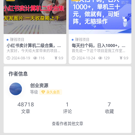
赚钱项目
赚钱项目
小红书卖计算机二级合集，发
每天扫个码，日入1000+，单
发图片 一天收益能上千
机三十元，做就有，可矩阵，
大家好，今天给大家带来的项目是
首先说一下这个项目是我工作室跑
无脑操作
《小红书卖计算机二级合集，发发
出来的手机无脑赚钱的项目，也是
2024-08-19
116
9.9
2024-10-24
129
9.9
图片 一天收益能上千...
一个没有门槛，做就有...
作者信息
创业资源
等级
永久会员
48718
1
7
文章
评论
收藏
查看作者其他文章