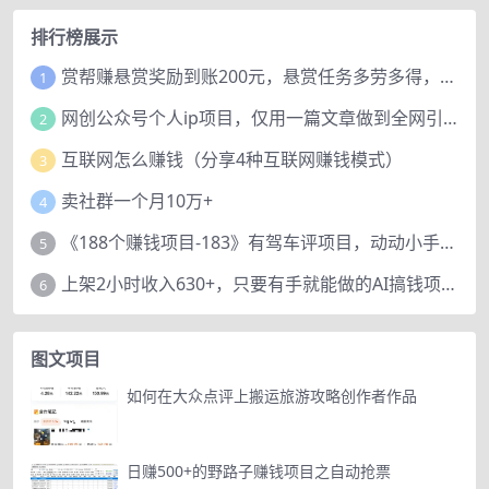
排行榜展示
赏帮赚悬赏奖励到账200元，悬赏任务多劳多得，人人可做。
1
网创公众号个人ip项目，仅用一篇文章做到全网引流！
2
互联网怎么赚钱（分享4种互联网赚钱模式）
3
卖社群一个月10万+
4
《188个赚钱项目-183》有驾车评项目，动动小手，复制粘贴赚44元！
5
上架2小时收入630+，只要有手就能做的AI搞钱项目，奶奶看完都能学会!
6
图文项目
如何在大众点评上搬运旅游攻略创作者作品
日赚500+的野路子赚钱项目之自动抢票