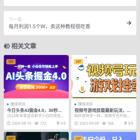
秒提现！
下一篇
每月利润1.5个W，卖这种教程很吃香
相关文章
VIP
VIP
赚钱项目
赚钱项目
今日头条AI掘金4.0，30秒一
视频号游戏挂载最新玩法，玩
篇文章，轻松日入2000+
玩游戏一天好几百
2024年非常适合新手小白的项目，
和抖音快手一样，视频号也开始步
无需粉丝，不需要剪辑，简单的复
入游戏直播行列，目前还是新风
2024-08-10
172
9.9
2023-09-09
166
9.9
制粘贴，零成本小...
口，容易好做，玩一个游...
VIP
VIP