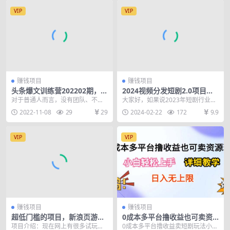
VIP
VIP
赚钱项目
赚钱项目
头条爆文训练营202202期，不
2024视频分发短剧2.0项目拆
断产出优质的爆款内容
解实操教学，零粉零门槛可矩
对于普通人而言，没有团队、不懂
大家好，如果说2023年短剧行业的
阵分裂推广管道收益
运营、没有资金，要想人生逆风翻
风口是在抖音，而2024短剧的风口
2022-11-08
29
29
2024-02-22
172
9.9
盘，最好的方式，就是...
则是在视频号...
VIP
VIP
赚钱项目
赚钱项目
超低门槛的项目，新浪页游助
0成本多平台撸收益也可卖资
手一天搞点零花钱
源玩法，小白轻松上手。详细
项目介绍：现在网上有很多试玩游
0成本多平台撸收益卖短剧玩法小白