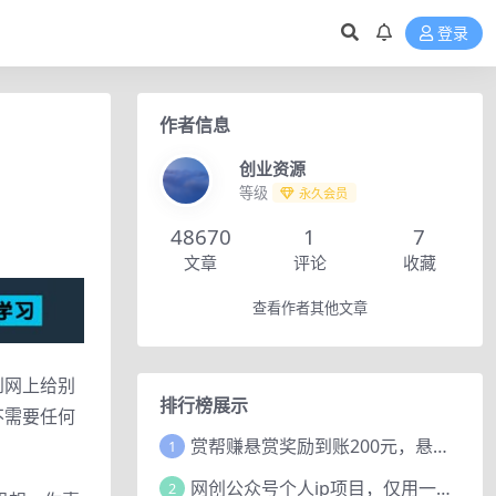
登录
作者信息
创业资源
等级
永久会员
48670
1
7
文章
评论
收藏
查看作者其他文章
到网上给别
排行榜展示
不需要任何
赏帮赚悬赏奖励到账200元，悬赏任务多劳多得，人人可做。
1
网创公众号个人ip项目，仅用一篇文章做到全网引流！
2