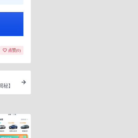
点赞(
0
)
揭秘】