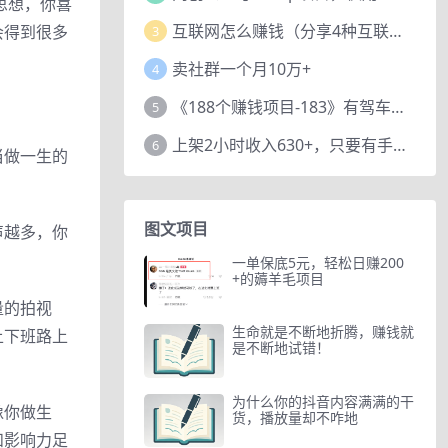
思想，你喜
互联网怎么赚钱（分享4种互联网赚钱模式）
会得到很多
3
卖社群一个月10万+
4
《188个赚钱项目-183》有驾车评项目，动动小手，复制粘贴赚44元！
5
上架2小时收入630+，只要有手就能做的AI搞钱项目，奶奶看完都能学会!
6
当做一生的
图文项目
声越多，你
一单保底5元，轻松日赚200
+的薅羊毛项目
量的拍视
生命就是不断地折腾，赚钱就
上下班路上
是不断地试错！
为什么你的抖音内容满满的干
像你做生
货，播放量却不咋地
和影响力足