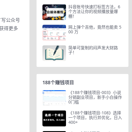
抖音账号快速打标签方法，6
个方法让你的视频播放量爆
棚！
了写公众号
网上弹个吉他，竟然也能卖 5
获得更多
00 万
简单可复制的闷声发大财路
子！
188个赚钱项目
《188个赚钱项目-003》小说
分销副业项目，新手小白操作
0门槛
《188个赚钱项目-108》选择
一个项目，执行并优化，日入
400+