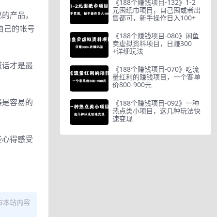
《188个赚钱项目-132》1-2
元囤纸巾项目，自己囤或者出
己的产品，
售都可，新手操作日入100+
自己的帐号
《188个赚钱项目-080》闲鱼
卖虚拟资料项目，日赚300
+详细玩法
谎话才是最
《188个赚钱项目-070》吃流
量红利的赚钱项目，一个客单
价800-900元
得是容易的
《188个赚钱项目-092》一种
热点类小项目，这几种玩法快
速变现
些心得感受
布本站内容