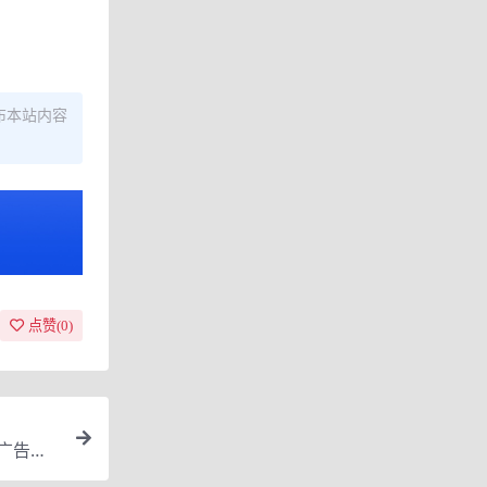
布本站内容
点赞(
0
)
广告玩