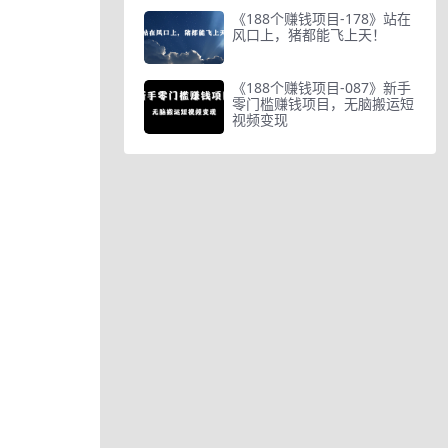
《188个赚钱项目-178》站在
风口上，猪都能飞上天！
《188个赚钱项目-087》新手
零门槛赚钱项目，无脑搬运短
视频变现