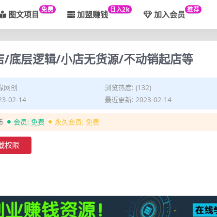
免费
日入2k
推荐
图文项目
加盟赚钱
加入会员
店/底层逻辑/小店无货源/不动销起店等
缘网创
浏览热度: (132)
3-02-14
最近更新: 2023-02-14
币
会员:
免费
永久会员:
免费
载权限