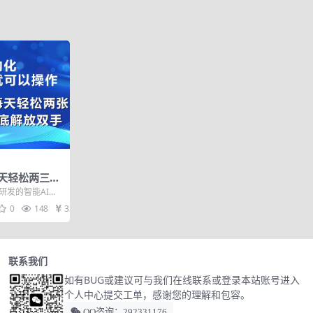
天轻松两三
彻底解放双
研发的智能AI模
是海外的订单，海
0
148
33
联系我们
如有BUG或建议可与我们在线联系或登录本站账号进入
个人中心提交工单，感谢您的理解和包容。
QQ咨询：292331176