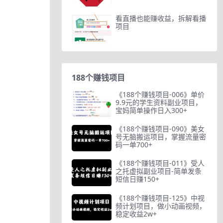
看直播也能赚收益，拆解看播
项目
188个赚钱项目
《188个赚钱项目-006》单价
9.9元的学生资料副业项目，
宝妈简单操作日入300+
《188个赚钱项目-090》美女
号无脑搬运项目，掌握流量密
码一单700+
《188个赚钱项目-011》受人
之托虚拟副业项目-简单发条
短信日赚150+
《188个赚钱项目-125》中视
频计划项目，做小动画视频，
稳定收益2w+