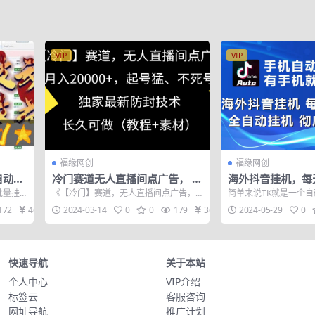
VIP
VIP
福缘网创
福缘网创
自动化
冷门赛道无人直播间点广告， 月
海外抖音挂机，每
批量日
入20000+，起号猛不死号，独
张，全自动挂机，
批量挂
《【冷门】赛道，无人直播间点广告，
简单来说TK就是一个自
家最新防封技术
手！
月入20000+，起号猛、不死号，独 家最
拟服务器，API对接的
172
46
2024-03-14
0
0
179
36
2024-05-29
0
新...
外有...
快速导航
关于本站
个人中心
VIP介绍
标签云
客服咨询
网址导航
推广计划