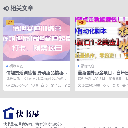
相关文章
VIP
VIP
福缘网创
福缘网创
情趣赛道训练营 野萌趣品情趣赛
最新国外点金项目，自带
道起盘打卡、刚需项目
脚本 单窗口1-2美元，可
课程目录： 01.前言介绍.mp4 02.情趣赛
最新海外点金项目，零投资即可
入500美金0投资
道应该怎么做.mp4 03.情趣...
机 需要梯子
2025-01-04
0
0
135
26
2023-07-08
0
0
快书屋-创业资源网，精品创业资源分享