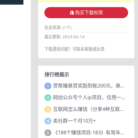
购买下载权限
包含资源:
(1个)
最近更新:
2023-02-14
下载遇到问题？可联系客服或反馈
排行榜展示
赏帮赚悬赏奖励到账200元，悬赏任务多劳多得，人人可做。
1
网创公众号个人ip项目，仅用一篇文章做到全网引流！
2
互联网怎么赚钱（分享4种互联网赚钱模式）
3
卖社群一个月10万+
4
《188个赚钱项目-183》有驾车评项目，动动小手，复制粘贴赚44元！
5