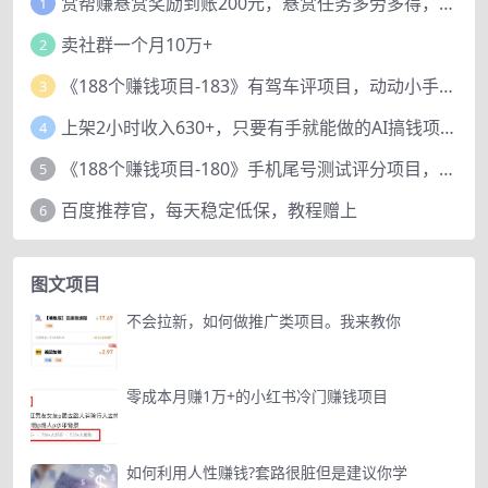
赏帮赚悬赏奖励到账200元，悬赏任务多劳多得，人人可做。
1
卖社群一个月10万+
2
《188个赚钱项目-183》有驾车评项目，动动小手，复制粘贴赚44元！
3
上架2小时收入630+，只要有手就能做的AI搞钱项目，奶奶看完都能学会!
4
《188个赚钱项目-180》手机尾号测试评分项目，短视频直播日赚200+
5
百度推荐官，每天稳定低保，教程赠上
6
图文项目
不会拉新，如何做推广类项目。我来教你
零成本月赚1万+的小红书冷门赚钱项目
如何利用人性赚钱?套路很脏但是建议你学