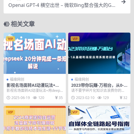
Openai GPT-4 横空出世 – 微软Bing整合强大的GP
T-4语言模型
相关文章
VIP
VIP
福缘网创
福缘网创
影视名场面转AI动漫玩法+用d
2023带你玩赚-万相台，从0-1
eepseek 20分钟完成一条短
从基础和高级应用系统培训课
影视名场面转AI动漫玩法+用deeps
请不要学碎片化知识去浪费你的推
剧解说技术
eek 20分钟完成一条短剧解说技术
广费用 你是不是也有下面困惑？ 万
2025-06-19
120
35
2023-02-10
129
32
课程...
相台可设置的东西...
VIP
VIP