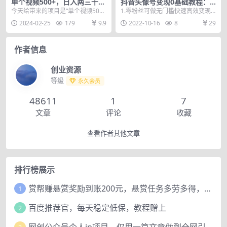
单个视频500+，日入两三千轻
抖音头像号变现0基础教程：
轻松松，靠“寻道大千”抖音手
全新风口，发发图片也能变现
今天给带来的项目是“单个视频500
1.零粉丝可做无门槛快速高效变现
游，一单纯利…
月入10000+
+，日入两三千轻轻松松，靠“寻道
2.不拍视频不直播不带货，人人可
2024-02-25
179
9.9
2022-10-16
8
29
大千”抖音手游...
做 3.收益直...
作者信息
创业资源
等级
永久会员
48611
1
7
文章
评论
收藏
查看作者其他文章
排行榜展示
赏帮赚悬赏奖励到账200元，悬赏任务多劳多得，人人可做。
1
百度推荐官，每天稳定低保，教程赠上
2
网创公众号个人ip项目，仅用一篇文章做到全网引流！