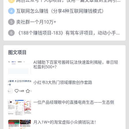
3
互联网怎么赚钱（分享4种互联网赚钱模式）
4
卖社群一个月10万+
5
《188个赚钱项目-183》有驾车评项目，动动小手，复制粘贴赚44元！
6
图文项目
AI辅助下百家号搬砖玩法快速盈利揭秘，单日轻
松盈利500+?
小红书3大热门领域爆款创作套路
一位产品经理眼中的直播电商生态——生态侧
月入1W+的淘宝虚拟小众搞钱玩法！