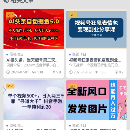
相关文章
VIP
VIP
赚钱项目
赚钱项目
Ai撸头条，当天起号第二天就
视频号狂飙表情包变现副业分
能看到收益，简单复制粘贴，
享课，一条龙玩法分享给你
项目介绍：2024年适合新手小白的
今天拆解一个视频号特别热门的短
轻松月入2W+
（附素材资源）
项目，复制粘贴即可，简单无脑。
视频项目，虽然是老项目，但是依
2024-07-01
138
9.9
2023-12-02
180
9.9
可矩阵操作。保姆...
旧红旗飘飘，效果依然...
VIP
VIP
赚钱项目
赚钱项目