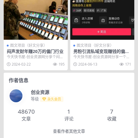
图文项目（好文分享）
图文项目（好文分享）
闷声发财年赚20万的偏门行业
男粉引流私域变现赚钱的偏门
暴利玩法!
今天快书屋-创业资源网分享个闷声
今天快书屋-创业资源网分享一个男
发财年赚20万的偏门行业，在快速
粉引流私域变现赚钱的偏门暴利玩
2024-02-22
195
2024-06-13
171
变化的科技时代，...
法!在当下吸引男性...
作者信息
创业资源
等级
永久会员
48670
1
7
文章
评论
收藏
查看作者其他文章