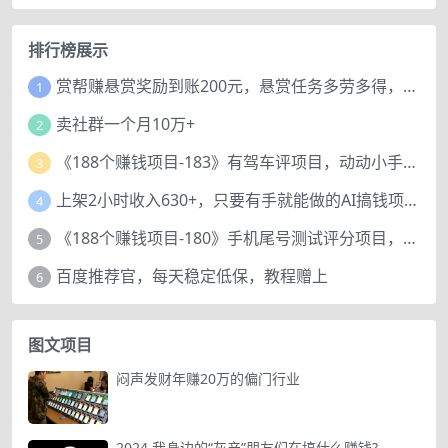
排行榜展示
赏帮赚悬赏奖励到账200元，悬赏任务多劳多得，人人可做。
1
卖社群一个月10万+
2
《188个赚钱项目-183》有驾车评项目，动动小手，复制粘贴赚44元！
3
上架2小时收入630+，只要有手就能做的AI搞钱项目，奶奶看完都能学会!
4
《188个赚钱项目-180》手机尾号测试评分项目，短视频直播日赚200+
5
百度推荐官，每天稳定低保，教程赠上
6
图文项目
闷声发财年赚20万的偏门行业
2024,我身边的“灰产”朋友们在搞什么赚钱?