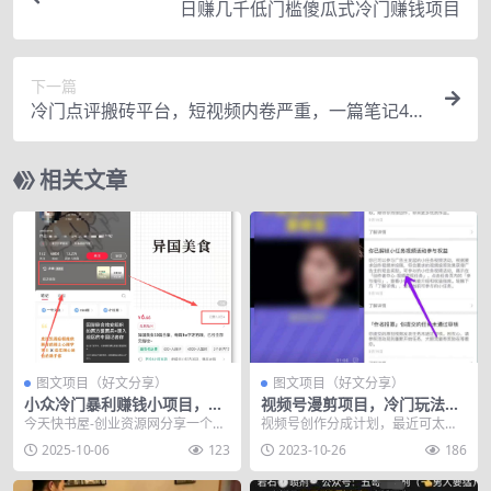
日赚几千低门槛傻瓜式冷门赚钱项目
下一篇
冷门点评搬砖平台，短视频内卷严重，一篇笔记40
00阅读收益150+！
相关文章
图文项目（好文分享）
图文项目（好文分享）
小众冷门暴利赚钱小项目，轻
视频号漫剪项目，冷门玩法，
松月入过万
新手轻松日入过千！
今天快书屋-创业资源网分享一个小
视频号创作分成计划，最近可太火
众冷门暴利赚钱小项目，轻松月入
了！ 有自己做闷声赚钱的，也有教
2025-10-06
123
2023-10-26
186
过万，前段时间在研...
别人做赚钱的，学费...