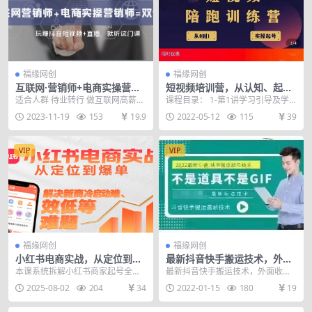
福缘网创
福缘网创
互联网·营销师+电商实操营销
短视频培训营，从认知、起
师=双证班：玩赚抖音短视频
号、实操、运营，适合新人起
适合人群 待业转行 做互联网高薪热
课程目录： 1-第1讲学习引导及学
+直播 就听这门课
步
门岗位 想创业 短视频+直播高效带
习方法.mp4 2-第2讲发展趋势.mp4.
2023-11-19
153
19.9
2022-05-12
115
39
货 宝妈 在...
m...
VIP
VIP
福缘网创
福缘网创
小红书电商实战，从定位到爆
最新抖音快手搬运技术，外面
单解决新商冷启动难、变现效
收费大几百非常火的同平台搬
本课系统拆解小红书商家起号全流
最新抖音快手搬运技术，外面收费
率低等难题
运方法。【视频教程】
程：从账号定位五步法（用户画像/
大几百非常火的同平台搬运方法。
2025-08-02
204
34
2022-01-15
180
19
人设标签/细分领域...
【视频教程】 非道具...