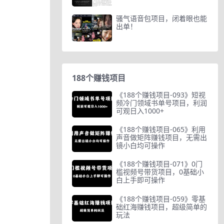
骚气语音包项目，闭着眼也能
出单！
188个赚钱项目
《188个赚钱项目-093》短视
频冷门领域书单号项目，利润
可观日入1000+
《188个赚钱项目-065》利用
声音做矩阵赚钱项目，无需出
镜小白均可操作
《188个赚钱项目-071》0门
槛视频号带货项目，0基础小
白上手即可操作
《188个赚钱项目-059》零基
础红海赚钱项目，超级简单的
玩法