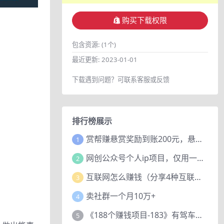
购买下载权限
包含资源:
(1个)
最近更新:
2023-01-01
下载遇到问题？可联系客服或反馈
排行榜展示
赏帮赚悬赏奖励到账200元，悬赏任务多劳多得，人人可做。
1
网创公众号个人ip项目，仅用一篇文章做到全网引流！
2
互联网怎么赚钱（分享4种互联网赚钱模式）
3
卖社群一个月10万+
4
《188个赚钱项目-183》有驾车评项目，动动小手，复制粘贴赚44元！
5