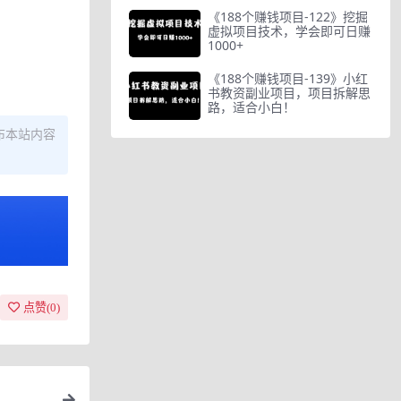
《188个赚钱项目-122》挖掘
虚拟项目技术，学会即可日赚
1000+
《188个赚钱项目-139》小红
书教资副业项目，项目拆解思
路，适合小白！
布本站内容
点赞(
0
)