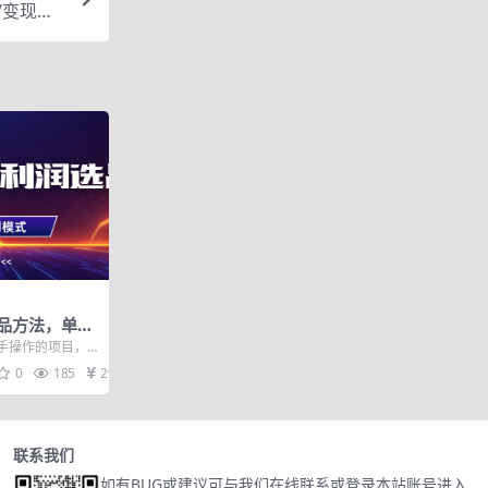
/变现落
品方法，单店
店倍增利润
手操作的项目，
且适合长期操作，
0
185
29
联系我们
如有BUG或建议可与我们在线联系或登录本站账号进入