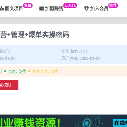
免费
日入2k
推荐
图文项目
加盟赚钱
加入会员
营+管理+爆单实操密码
缘网创
浏览热度: (177)
3-01-01
最近更新: 2023-01-01
币
会员:
免费
永久会员:
免费
载权限