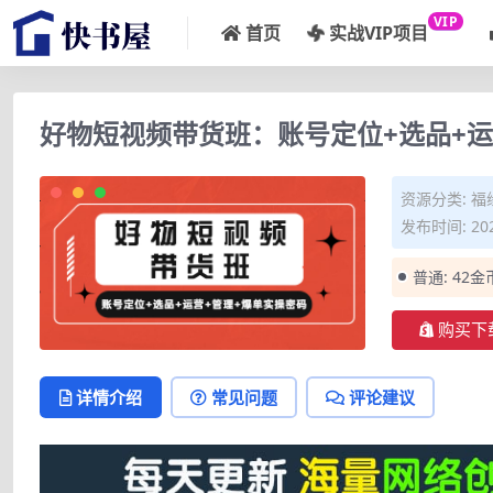
VIP
首页
实战VIP项目
好物短视频带货班：账号定位+选品+运
资源分类:
福
发布时间: 202
普通:
42金
购买下
详情介绍
常见问题
评论建议