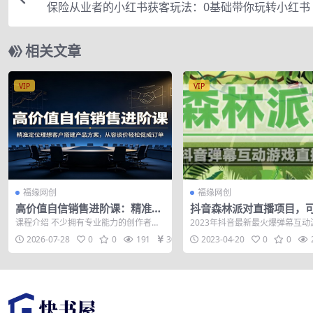
保险从业者的小红书获客玩法：0基础带你玩转小红书
复制引流
相关文章
VIP
VIP
福缘网创
福缘网创
高价值自信销售进阶课：精准定
抖音森林派对直播项目，
位理想客户搭建产品方案，从容
人直播 抖音报白 实时互动
课程介绍 不少拥有专业能力的创作者、
2023年抖音最新最火爆弹幕互动
谈价轻松促成订单
【软件+教程】
服务商，明明具备过硬实力，却不敢高
林派对【软件+开播教程+起号...
2026-07-28
0
0
191
30
2023-04-20
0
0
价报价，谈...