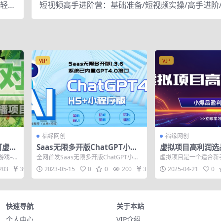
 轻松
短视频高手进阶营：基础准备/短视频实操/高手进阶
方法
地，一套搞定
VIP
VIP
福缘网创
福缘网创
可虚拟
Saas无限多开版ChatGPT小程
虚拟项目高利润选
直播
序+H5,内置GPT4.0接口,无限开
利润1W+，可多
游戏–森
全网首发Saas无限多开版ChatGPT小程
虚拟项目是一个适合新
通坑位
序+H5，系统已内置GPT4.0接口...
投入低，利润高。 并
203
39
2023-05-15
0
0
200
35
2025-04-21
0
只要做好前...
快速导航
关于本站
个人中心
VIP介绍