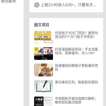
，做出能表
上架2小时收入630+，只要有手就能做的AI搞钱项目，奶奶看完都能学会!
6
图文项目
代找电子书冷门项目？推荐你
尝试的5个冷门电子书项目！
抖音漫画解说项目：平台流量
扶持，简单操作，月入1W+
快速赚钱的野路子男粉暴利项
目
表达者的红利，取款机的密码
中视频新手避坑指南大解析，
教你轻松躲过陷阱