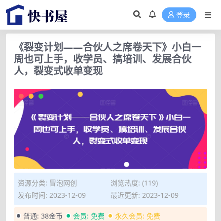
登录
《裂变计划——合伙人之席卷天下》小白一
周也可上手，收学员、搞培训、发展合伙
人，裂变式收单变现
资源分类:
冒泡网创
浏览热度: (119)
发布时间: 2023-12-09
最近更新: 2023-12-09
普通:
38金币
会员:
免费
永久会员:
免费