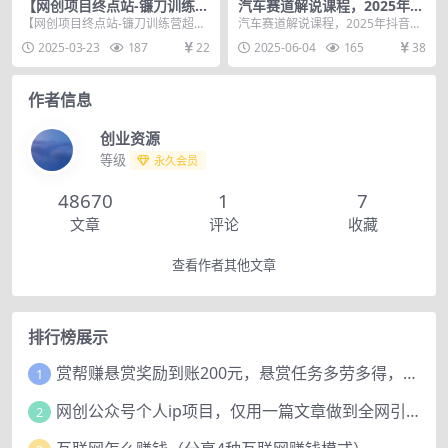
【网创项目终点站-镰刀训练营
汽车赛道解说课程，2025年抖
超级IP合伙人】25年普通人如
音新赛道玩法，可加入抖音伙
【网创项目终点站-镰刀训练营超级I
汽车赛道解说课程，2025年抖音新
何通过知识付费实现逆袭【揭
伴计划，精选，签约独家
P合伙人】25年普通人如何通过知
赛道玩法，可加入抖音伙伴计划，
2025-03-23
187
22
2025-06-04
165
38
秘】
识付费实现逆袭...
精选，签约独家 ...
作者信息
创业资源
等级
永久会员
48670
1
7
文章
评论
收藏
查看作者其他文章
排行榜展示
赏帮赚悬赏奖励到账200元，悬赏任务多劳多得，人人可做。
1
网创公众号个人ip项目，仅用一篇文章做到全网引流！
2