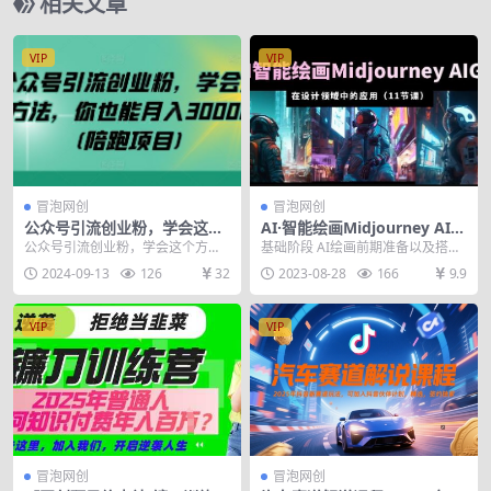
相关文章
VIP
VIP
冒泡网创
冒泡网创
公众号引流创业粉，学会这个
AI·智能绘画Midjourney AIG
方法，你也能月入30000+ (陪
C在设计领域中的应用从入门
公众号引流创业粉，学会这个方
基础阶段 AI绘画前期准备以及搭建
跑项目)
到精通（11节课）
法，你也能月入30000+ (陪跑项目)
工具 Midjourney关键词的获取方式
2024-09-13
126
32
2023-08-28
166
9.9
写这篇文章...
以及...
VIP
VIP
冒泡网创
冒泡网创