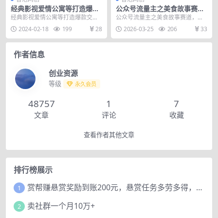
经典影视爱情公寓等打造爆款
公众号流量主之美食故事赛
交友直播间，进行多渠道变
道，起号快+高互动，8天就能
经典影视爱情公寓等打造爆款交友
公众号流量主之美食故事赛道，起
现，单日变现3000轻轻松松
做出爆款文章
直播间，进行多渠道变现，单日变
号快+高互动，8天就能做出爆款文
2024-02-18
199
28
2026-03-25
206
33
【揭秘】
现3000轻轻松松【...
章 项目介绍： 本...
作者信息
创业资源
等级
永久会员
48757
1
7
文章
评论
收藏
查看作者其他文章
排行榜展示
赏帮赚悬赏奖励到账200元，悬赏任务多劳多得，人人可做。
1
卖社群一个月10万+
2