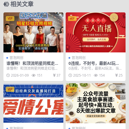
相关文章
VIP
VIP
冒泡网创
冒泡网创
谁懂啊！和顶流明星同框走红
0违规，不封号，最新AI玩
毯？这个Coze工作流直接圆
法，当天秒见收益，可矩阵，
谁懂啊！和顶流明星同框走红毯？
0违规，不封号，最新AI玩法，当天
梦，2026保姆级教程杀疯B站
最稳定的项目，没有之一【揭
这个Coze工作流直接圆梦，2026保
秒见收益，可矩阵，最稳定的项
2026-01-09
151
37
2025-10-11
154
25
秘】
姆级教程杀疯...
目，没有之一【揭秘...
VIP
VIP
冒泡网创
冒泡网创