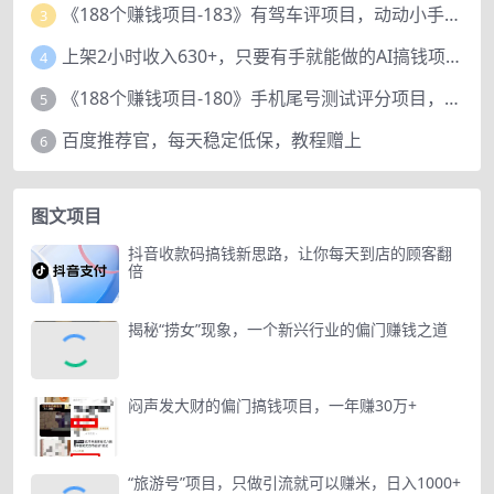
《188个赚钱项目-183》有驾车评项目，动动小手，复制粘贴赚44元！
3
上架2小时收入630+，只要有手就能做的AI搞钱项目，奶奶看完都能学会!
4
《188个赚钱项目-180》手机尾号测试评分项目，短视频直播日赚200+
5
百度推荐官，每天稳定低保，教程赠上
6
图文项目
抖音收款码搞钱新思路，让你每天到店的顾客翻
倍
揭秘“捞女”现象，一个新兴行业的偏门赚钱之道
闷声发大财的偏门搞钱项目，一年赚30万+
“旅游号”项目，只做引流就可以赚米，日入1000+