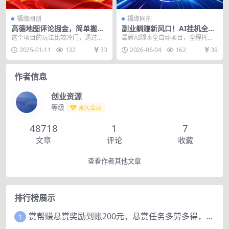
福缘网创
福缘网创
高德地图评论掘金，简单搬运
副业躺赚新风口！AI挂机全自
日入600+，可批量矩阵操作
动赚钱，零碎时间日入300＋
这个项目的玩法比较冷门，通过在
最新AI脚本全自动项目，全程托管
高德地图上写评论，薅平台的达人
运营，省时省力，无需人为干预操
2025-01-11
132
33
2026-06-04
162
39
卡奖励，可以从大众点...
作，日化可达300...
作者信息
创业资源
等级
永久会员
48718
1
7
文章
评论
收藏
查看作者其他文章
排行榜展示
赏帮赚悬赏奖励到账200元，悬赏任务多劳多得，人人可做。
1