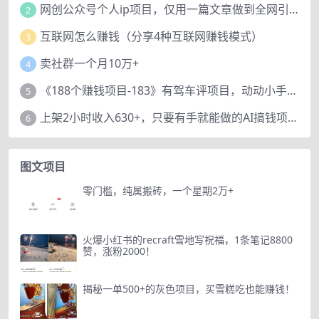
网创公众号个人ip项目，仅用一篇文章做到全网引流！
2
互联网怎么赚钱（分享4种互联网赚钱模式）
3
卖社群一个月10万+
4
《188个赚钱项目-183》有驾车评项目，动动小手，复制粘贴赚44元！
5
上架2小时收入630+，只要有手就能做的AI搞钱项目，奶奶看完都能学会!
6
图文项目
零门槛，纯属搬砖，一个星期2万+
火爆小红书的recraft雪地写祝福，1条笔记8800
赞，涨粉2000！
揭秘一单500+的灰色项目，买雪糕吃也能赚钱！