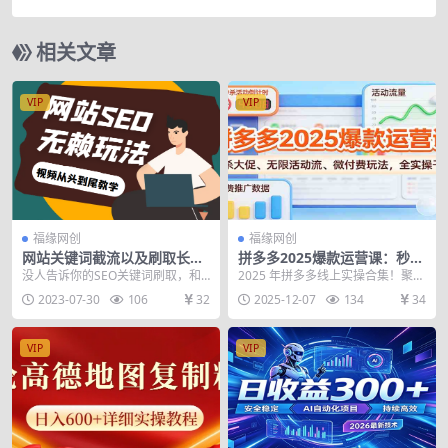
+实操玩法分享
相关文章
VIP
VIP
福缘网创
福缘网创
网站关键词截流以及刷取长期
拼多多2025爆款运营课：秒杀
关键词【无备案可做】
大促、无限活动流、微付费玩
没人告诉你的SEO关键词刷取，和
2025 年拼多多线上实操合集！聚焦
法，全实操干货
网站关键词截流技巧【有无备案都
平台爆款运营核心，涵盖原价秒杀
2023-07-30
106
32
2025-12-07
134
34
可以做，关键词不是...
大促、无限活动...
VIP
VIP