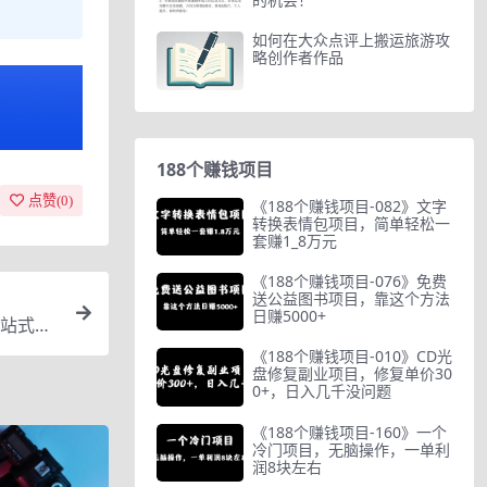
如何在大众点评上搬运旅游攻
略创作者作品
188个赚钱项目
点赞(
0
)
《188个赚钱项目-082》文字
转换表情包项目，简单轻松一
套赚1_8万元
《188个赚钱项目-076》免费
送公益图书项目，靠这个方法
日赚5000+
站式解
《188个赚钱项目-010》CD光
盘修复副业项目，修复单价30
0+，日入几千没问题
《188个赚钱项目-160》一个
冷门项目，无脑操作，一单利
润8块左右