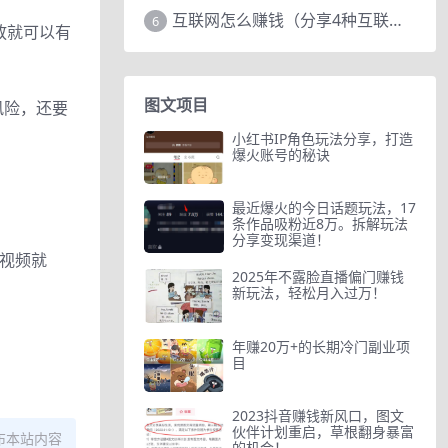
互联网怎么赚钱（分享4种互联网赚钱模式）
6
放就可以有
图文项目
风险，还要
小红书IP角色玩法分享，打造
爆火账号的秘诀
最近爆火的今日话题玩法，17
条作品吸粉近8万。拆解玩法
分享变现渠道！
发视频就
2025年不露脸直播偏门赚钱
新玩法，轻松月入过万！
年赚20万+的长期冷门副业项
目
2023抖音赚钱新风口，图文
伙伴计划重启，草根翻身暴富
布本站内容
的机会！