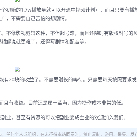
个初始的1.7w播放量就可以开通中视频计划），而且只要有播
推广，不需要自己苦恼的想剧情。
了。不像影视剪辑这种，不但起号难，而且还随时有版权封号的
视频解说就更难了，还得写剧情和配音等。
能有20块的收益了。不需要漫长的等待。只需要每天按照要求
，而且有收益。目前还是属于蓝海，因为操作成本非常的低。
点副业，甚至有资源的可以把副业变成主业的欢迎加入我们。
布。任何个人或组织，在未征得本站同意时，禁止复制、盗用、采集、发