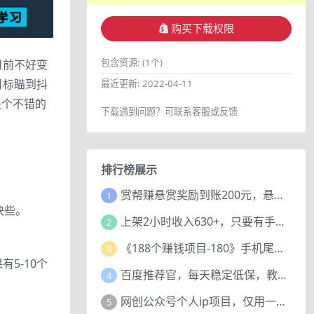
购买下载权限
包含资源:
(1个)
目前不好变
目标瞄到抖
最近更新:
2022-04-11
是个不错的
下载遇到问题？可联系客服或反馈
排行榜展示
赏帮赚悬赏奖励到账200元，悬赏任务多劳多得，人人可做。
1
快些。
上架2小时收入630+，只要有手就能做的AI搞钱项目，奶奶看完都能学会!
2
《188个赚钱项目-180》手机尾号测试评分项目，短视频直播日赚200+
3
5-10个
百度推荐官，每天稳定低保，教程赠上
4
网创公众号个人ip项目，仅用一篇文章做到全网引流！
5