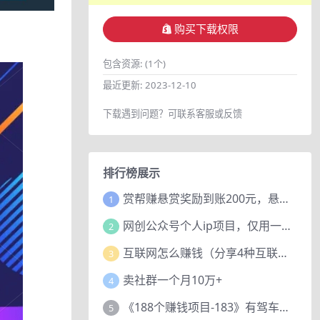
购买下载权限
包含资源:
(1个)
最近更新:
2023-12-10
下载遇到问题？可联系客服或反馈
排行榜展示
赏帮赚悬赏奖励到账200元，悬赏任务多劳多得，人人可做。
1
网创公众号个人ip项目，仅用一篇文章做到全网引流！
2
互联网怎么赚钱（分享4种互联网赚钱模式）
3
卖社群一个月10万+
4
《188个赚钱项目-183》有驾车评项目，动动小手，复制粘贴赚44元！
5