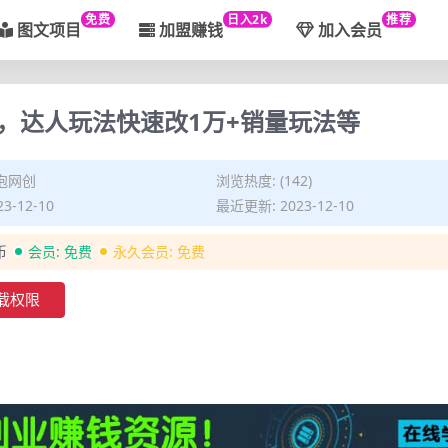
免费
日入2k
推荐
图文项目
加盟赚钱
加入会员
，达人玩法快速改1万+销量玩法等
泡网创
浏览热度: (142)
3-12-10
最近更新: 2023-12-10
币
会员:
免费
永久会员:
免费
载权限