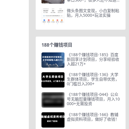
怎么…
微头条图文变现，小白复制粘
贴，月入5000+玩法实操
188个赚钱项目
《188个赚钱项目-185》百度
新回享计划项目，分享经验收
入超21万+
《188个赚钱项目-136》大学
生群体项目，学生自带优势，
0门槛日入200+
《188个赚钱项目-044》公众
号无脑怼量赚钱项目，月入10
000+无需投资
《188个赚钱项目-166》教辅
虚拟资料项目，做好了收钱！