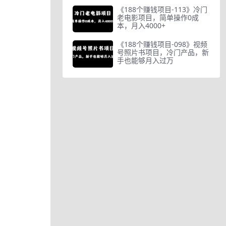
《188个赚钱项目-113》冷门
老电影项目，简单操作0成
本，月入4000+
《188个赚钱项目-098》视频
号照片书项目，冷门产品，新
手也能够月入过万