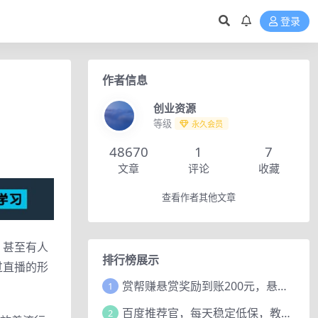
登录
作者信息
创业资源
等级
永久会员
48670
1
7
文章
评论
收藏
查看作者其他文章
，甚至有人
排行榜展示
过直播的形
赏帮赚悬赏奖励到账200元，悬赏任务多劳多得，人人可做。
1
百度推荐官，每天稳定低保，教程赠上
2