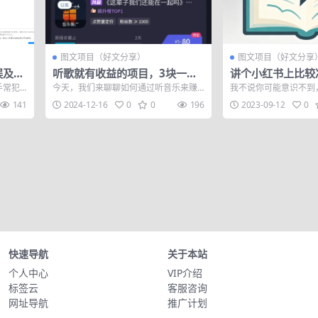
图文项目（好文分享）
图文项目（好文分享
误及解
听歌就有收益的项目，3块一
讲个小红书上比较
首，保姆级实操教程
手常犯
今天，我们来聊聊如何通过听音乐来赚
我不说你可能意识不到
一下~
取收益，每首歌能赚1到5元，具体赚多
赚钱的，蛮有意思的。
141
2024-12-16
0
0
196
2023-09-12
0
少就看你愿...
最早的想法...
快速导航
关于本站
个人中心
VIP介绍
标签云
客服咨询
网址导航
推广计划