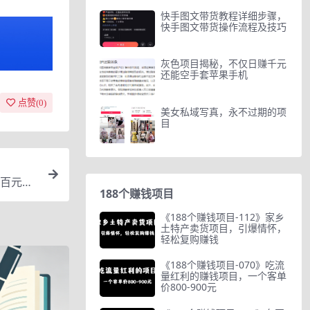
快手图文带货教程详细步骤，
快手图文带货操作流程及技巧
灰色项目揭秘，不仅日赚千元
还能空手套苹果手机
点赞(
0
)
美女私域写真，永不过期的项
目
百元
188个赚钱项目
《188个赚钱项目-112》家乡
土特产卖货项目，引爆情怀，
轻松复购赚钱
《188个赚钱项目-070》吃流
量红利的赚钱项目，一个客单
价800-900元