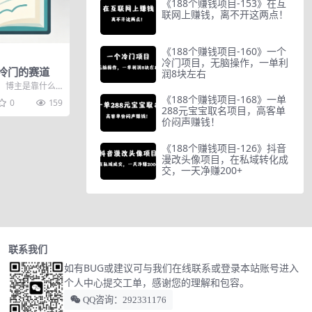
《188个赚钱项目-153》在互
联网上赚钱，离不开这两点！
《188个赚钱项目-160》一个
）
冷门项目，无脑操作，一单利
冷门的赛道
润8块左右
，博主是靠什么
 和圈友聊天，她
《188个赚钱项目-168》一单
0
159
288元宝宝取名项目，高客单
价闷声赚钱！
《188个赚钱项目-126》抖音
漫改头像项目，在私域转化成
交，一天净赚200+
联系我们
如有BUG或建议可与我们在线联系或登录本站账号进入
个人中心提交工单，感谢您的理解和包容。
QQ咨询：292331176