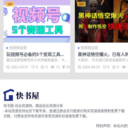
VIP
VIP
短视频运营
短视频运营
玩视频号必备的5个变现工具，
黑神话悟空爆火，已有人
赶紧收藏了
波热点变现几十万，普通
最近运营视频号的小伙伴越来越多，今
大家好，今天我们来谈谈最新的 C
用AI蹭上这…
天的内容就给大家安排一期视频号工具
游戏搬砖项目，无需挂机，通过
2022-03-01
0
0
15
29
2024-08-29
0
0
的干货分享，...
价一个...
快书屋-创业资源网，精品创业资源分享
-本站资源支持会员下载专享，普通注册会员只能原价购买资源或者限制免费下载
次数，付费会员所有资源可享受资源折扣或者免费下载。
特别声明：本站大部