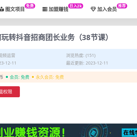
免费
日入2k
推荐
图文项目
加盟赚钱
加入会员
何玩转抖音招商团长业务（38节课）
视频运营
浏览热度: (151)
3-12-11
最近更新: 2023-12-11
金币
会员:
免费
永久会员:
免费
载权限