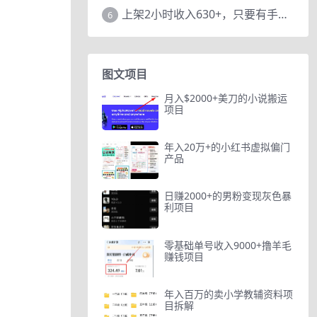
上架2小时收入630+，只要有手就能做的AI搞钱项目，奶奶看完都能学会!
6
图文项目
月入$2000+美刀的小说搬运
项目
年入20万+的小红书虚拟偏门
产品
日赚2000+的男粉变现灰色暴
利项目
零基础单号收入9000+撸羊毛
赚钱项目
年入百万的卖小学教辅资料项
目拆解