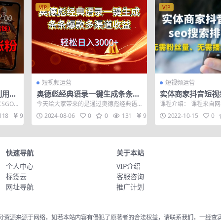
VIP
VIP
短视频运营
短视频运营
利用这
奥德彪经典语录一键生成条条爆
实体商家抖音短视频
人也可
款多渠道收益 轻松日入3000+
名优化：无需粉丝
SGO
今天给大家带来的是通过奥德彪经典语
课程介绍： 课程来自
量、也能爆单
汇率差
录掘金的一个项目 很多人可能不知道奥
视频SEO搜索排名优
118
9.9
2024-08-06
0
0
131
9.9
2022-10-15
0
德彪是什么...
通实战视...
快速导航
关于本站
个人中心
VIP介绍
标签云
客服咨询
网址导航
推广计划
分资源来源于网络，如若本站内容有侵犯了原著者的合法权益，请联系我们，一经查