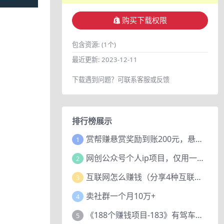
购买下载权限
包含资源:
(1个)
最近更新:
2023-12-11
下载遇到问题？可联系客服或反馈
排行榜展示
赏帮赚悬赏奖励到账200元，悬赏任务多劳多得，人人可做。
1
网创公众号个人ip项目，仅用一篇文章做到全网引流！
2
互联网怎么赚钱（分享4种互联网赚钱模式）
3
卖社群一个月10万+
4
《188个赚钱项目-183》有驾车评项目，动动小手，复制粘贴赚44元！
5