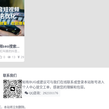
seo搜索排
量、无需播放
网红叫兽的抖音短
化新手从入门到精
0
13
29
联系我们
如有BUG或建议可与我们在线联系或登录本站账号进入
个人中心提交工单，感谢您的理解和包容。
QQ咨询：292331176
实，本站将立刻删除。