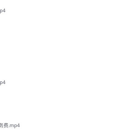
p4
p4
费.mp4