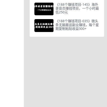
《188个赚钱项目-145》海外
录音员赚钱项目，一个小时最
低250元
《188个赚钱项目-035》微头
条无脑搬运副业赚钱，每个星
期复制粘贴收益300+