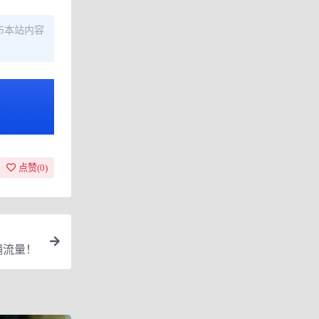
布本站内容
点赞(
0
)
铺流量！