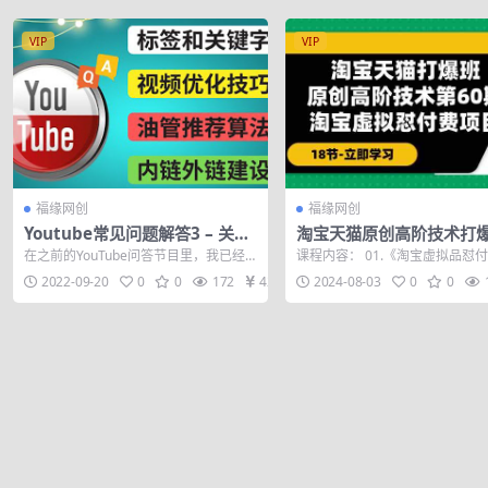
VIP
VIP
福缘网创
福缘网创
Youtube常见问题解答3 – 关键
淘宝天猫原创高阶技术打
字选择，视频优化技巧，YouTu
【第60期】淘宝虚拟怼付
在之前的YouTube问答节目里，我已经
课程内容： 01.《淘宝虚拟品怼
be推荐算法简介
（18节）
为大家简单的介绍了YouTube的视频制...
目》操作虚拟品的巨大优势.mp4 02
2022-09-20
0
0
172
42
2024-08-03
0
0