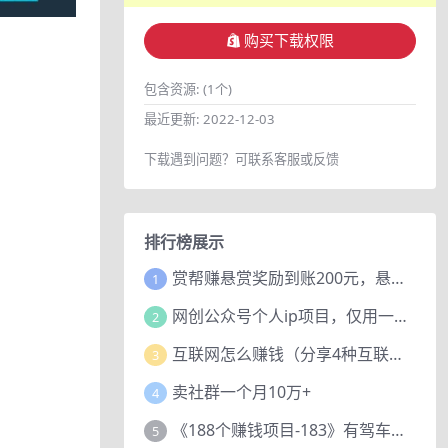
购买下载权限
包含资源:
(1个)
最近更新:
2022-12-03
下载遇到问题？可联系客服或反馈
排行榜展示
赏帮赚悬赏奖励到账200元，悬赏任务多劳多得，人人可做。
1
网创公众号个人ip项目，仅用一篇文章做到全网引流！
2
互联网怎么赚钱（分享4种互联网赚钱模式）
3
卖社群一个月10万+
4
《188个赚钱项目-183》有驾车评项目，动动小手，复制粘贴赚44元！
5