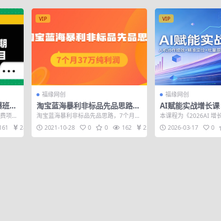
VIP
VIP
福缘网创
福缘网创
爆班
淘宝蓝海暴利非标品先品思路，
AI赋能实战增长
费项目
7个月37万纯利润，压箱干货分
效+精准定位+批量
付费项
淘宝蓝海暴利非标品先品思路，7个月37
本课程为《2026AI 
享！【付费文章】
弯道超车打法
.《...
万纯利润，压箱干货分享！
AI 时代最实用的增长打
161
28
2021-10-28
0
0
162
25
2026-03-17
0