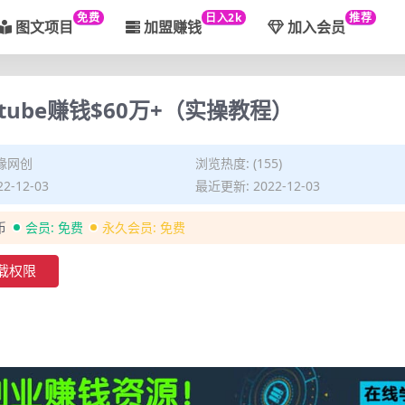
免费
日入2k
推荐
图文项目
加盟赚钱
加入会员
tube赚钱$60万+（实操教程）
缘网创
浏览热度: (155)
2-12-03
最近更新: 2022-12-03
币
会员:
免费
永久会员:
免费
载权限