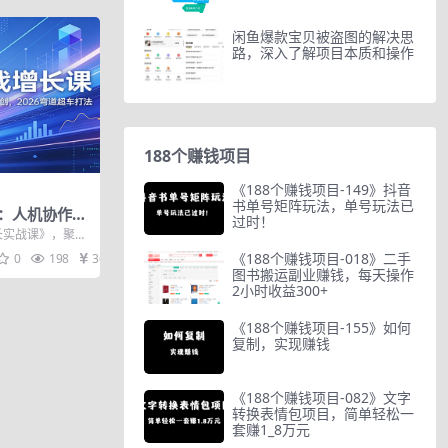
闲鱼爆款宝贝被盗图的解决思
路，深入了解项目本质和操作
188个赚钱项目
《188个赚钱项目-149》抖音
书单号矩阵玩法，单号玩法已
课：人机协作提
过时！
原创，2026
增长实战课》，聚焦
法，三天干货...
《188个赚钱项目-018》二手
0
198
36
图书搬运副业赚钱，每天操作
2小时收益300+
《188个赚钱项目-155》如何
复制，实现赚钱
《188个赚钱项目-082》文字
转换表情包项目，简单轻松一
套赚1_8万元