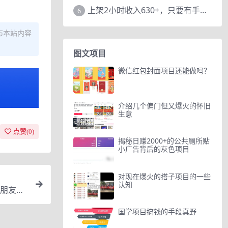
上架2小时收入630+，只要有手就能做的AI搞钱项目，奶奶看完都能学会!
6
布本站内容
图文项目
微信红包封面项目还能做吗？
介绍几个偏门但又爆火的怀旧
生意
点赞(
0
)
揭秘日赚2000+的公共厕所贴
小广告背后的灰色项目
对现在爆火的搭子项目的一些
认知
朋友圈
国学项目搞钱的手段真野