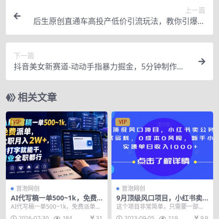
上一篇
后生原创直通车高投产低价引流玩法，教你引爆店
铺流量！
下一篇
抖音美女新赛道-动动手指暴力掘金，5分钟制作视
频，新手一周涨万粉，日收入500+【揭秘】
相关文章
VIP
VIP
冒泡网创
冒泡网创
AI代写稿一单500~1k，免费
9月顶级风口项目，小红书卖
派单，全职月入2W+，会打字
公务员笔试资料，0成本0风
AI代写稿一单500~1k，免费派单，
这个项目非常简单，只需要一部手
就能干，副业全职都行【揭
险，新手小白实操单日收入10
全职月入2W+，会打字就能干，副
机一个账号一份国考复习资料，能
2026-07-30
184
31
2023-09-05
119
9.9