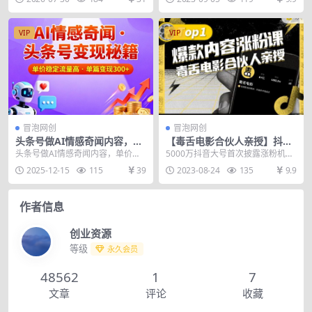
秘】
00+【揭秘】
业全职都行...
轻松实现日入1000...
VIP
VIP
冒泡网创
冒泡网创
头条号做AI情感奇闻内容，单
【毒舌电影合伙人亲授】抖音
价稳定流量高，一篇变现3张
爆款内容涨粉课，5000万抖音
头条号做AI情感奇闻内容，单价稳
5000万抖音大号首次披露涨粉机
大号首次披露涨粉机密
定流量高，一篇变现3张 项目介
密，别人拿毒舌当宗例我们自曝涨
2025-12-15
115
39
2023-08-24
135
9.9
绍： 这个项目就是...
粉机密，课程包括定...
作者信息
创业资源
等级
永久会员
48562
1
7
文章
评论
收藏