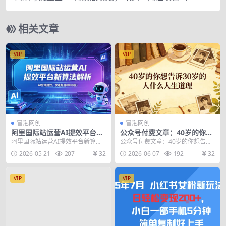
实操演示）【揭秘】
相关文章
VIP
VIP
冒泡网创
冒泡网创
阿里国际站运营AI提效平台新
公众号付费文章：40岁的你想
算法解析26年5月新课，AI全
告诉30岁的人什么人生道理？
阿里国际站运营AI提效平台新算法
公众号付费文章：40岁的你想告诉
域提效，快速超越80%同行
解析26年5月新课，AI全域提效，
30岁的人什么人生道理？ 课程介绍
2026-05-21
207
32
2026-06-07
192
32
快速超越80%...
我已经40了...
VIP
VIP