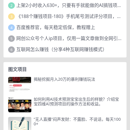
上架2小时收入630+，只要有手就能做的AI搞钱项目，奶奶看完都能学会!
2
《188个赚钱项目-180》手机尾号测试评分项目，短视频直播日赚200+
3
百度推荐官，每天稳定低保，教程赠上
4
网创公众号个人ip项目，仅用一篇文章做到全网引流！
5
互联网怎么赚钱（分享4种互联网赚钱模式）
6
图文项目
揭秘挖掘月入20万的暴利赚钱玩法
如何利用AI技术预测宝宝出生后的样貌？介绍宝
宝四维AI预测项目的操作方法和收益。
“无人直播”闷声发财：不露脸、不说话，每天100
0+