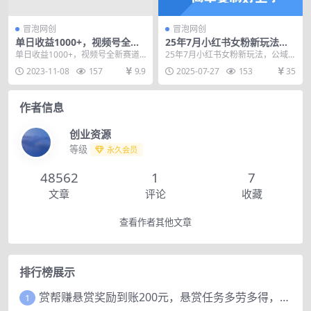
冒泡网创
冒泡网创
单日收益1000+，视频号全新
25年7月小红书女粉新玩法，
赛道撸创作者分成计划，小白
公域转私域变现，日轻松变现
单日收益1000+，视频号全新赛道
25年7月小红书女粉新玩法，公域
易上手【揭秘】
2张+，5分钟简单复制好上手
撸创作者分成计划，小白易上手
转私域变现，日轻松变现2张+，5
2023-11-08
157
9.9
2025-07-27
153
35
【揭秘】 很多人对...
分钟简单复制好上...
作者信息
创业资源
等级
永久会员
48562
1
7
文章
评论
收藏
查看作者其他文章
排行榜展示
赏帮赚悬赏奖励到账200元，悬赏任务多劳多得，人人可做。
1