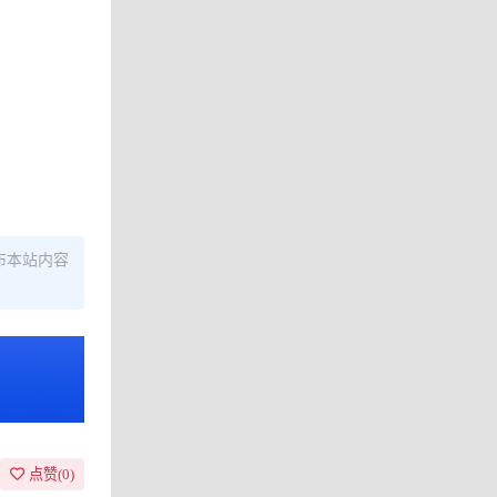
布本站内容
点赞(
0
)