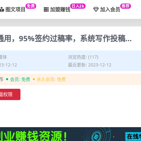
免费
日入2k
推荐
图文项目
加盟赚钱
加入会员
通用，95%签约过稿率，系统写作投稿…
媒体
浏览热度: (117)
3-12-12
最近更新: 2023-12-12
金币
会员:
免费
永久会员:
免费
载权限