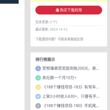
购买下载权限
包含资源:
(1个)
最近更新:
2023-12-12
下载遇到问题？可联系客服或反馈
排行榜展示
赏帮赚悬赏奖励到账200元，悬赏任务多劳多得，人人可做。
1
卖社群一个月10万+
2
《188个赚钱项目-183》有驾车评项目，动动小手，复制粘贴赚44元！
3
上架2小时收入630+，只要有手就能做的AI搞钱项目，奶奶看完都能学会!
4
《188个赚钱项目-180》手机尾号测试评分项目，短视频直播日赚200+
5