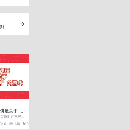
现！
讲是关于“能
：言值时代已经到
p4 02第一
0
140
9.9