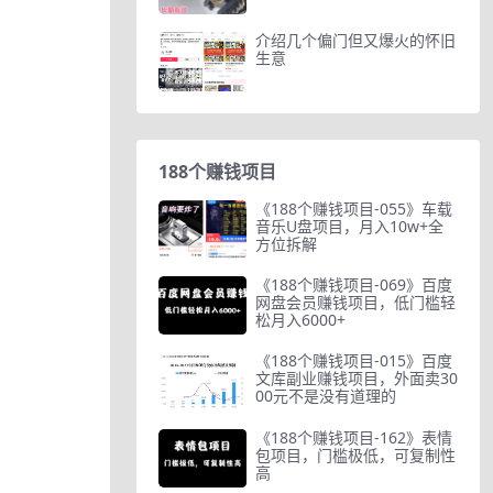
介绍几个偏门但又爆火的怀旧
生意
188个赚钱项目
《188个赚钱项目-055》车载
音乐U盘项目，月入10w+全
方位拆解
《188个赚钱项目-069》百度
网盘会员赚钱项目，低门槛轻
松月入6000+
《188个赚钱项目-015》百度
文库副业赚钱项目，外面卖30
00元不是没有道理的
《188个赚钱项目-162》表情
包项目，门槛极低，可复制性
高