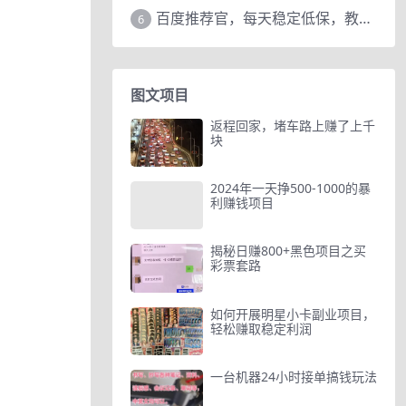
百度推荐官，每天稳定低保，教程赠上
6
图文项目
返程回家，堵车路上赚了上千
块
2024年一天挣500-1000的暴
利赚钱项目
揭秘日赚800+黑色项目之买
彩票套路
如何开展明星小卡副业项目，
轻松赚取稳定利润
一台机器24小时接单搞钱玩法