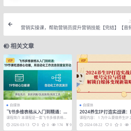
营销实操课，帮助营销员提升营销技能【完结】【音
相关文章
VIP
VIP
自媒体
自媒体
飞书多维表格从入门到精通：19
2024养生IP打造实战课
节课吃透核心功能，用自动化工
定位与搭建，解锁自媒体
课程简介 本课程是一套飞书多维表格从
课程内容： 1 为什么要做养生IP 
作流告别重复劳动
策略
入门到高效应用的系统实战指南，共19
做账号定位和搭建 3 直播问答 4 ..
2026-03-13
0
0
174
9.9
2024-08-22
0
0
节课程。...