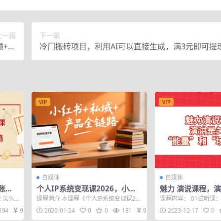
上一篇
下一篇
频+文
冷门搬砖项目，利用AI可以直接生成，满3元即可提
档】
VIP
VIP
自媒体
自媒体
：账号
个人IP系统变现课2026，小红
魅力 演说课程，演
变现新
书+私域+产品全链路，手把手教
量”和“场”的游戏
2 怎么
课程简介 本课程《个人IP系统变现课20
课程内容： 01试听课
你打造年入百万的知识IP
.
26》是一套由谢胜子主讲，旨在系统构
来，你还不会演说吗？.m
194
9.9
2026-01-24
0
0
181
9.9
2023-12-17
0
建并...
节：...