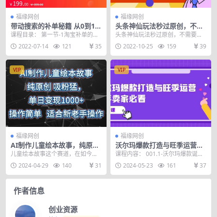
福缘网创
福缘网创
带动搜索的补单秘籍 从0到1，
头条神仙玩法秒过原创，不需
教你玩转补单，带动自然流量
要剪辑文案配音，全程手机无
课程目录： 第一节-1淘宝补单的稽
头条神仙玩法秒过原创，不需要过
脑操作，单号一天几十
查维度.mp4 第一节-2淘宝补单的稽
中视频，不需要剪辑文案配音！全
2022-07-14
121
35
2022-10-25
159
39
查维度....
程手机无脑操作，当天...
VIP
VIP
福缘网创
福缘网创
AI制作儿童绘本故事，纯原
沃尔玛爆款打造与旺季运营，
创，吸粉猛，单日变现1000
新手卖家必看（11节视频课）
儿童绘本故事这个赛道，在如今的
课程内容： 001.1-沃尔玛爆款诞生
+，操作简单，适合新老手操
互联网上是属于一个绝对的长久赛
路径解析,mp4 002.2-沃尔玛运营
2024-04-29
140
31
2024-05-23
161
37
作
道，现在的小孩子几岁...
实...
作者信息
创业资源