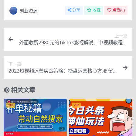
创业资源
分享
收藏
点赞(
0
)
上一篇
外面收费2980元的TikTok影视解说、中视频教程，
比国内的中视频计划收益高
下一篇
2022短视频运营实战策略：操盘运营核心方法 留人
技巧促单话术 提高流量等
相关文章
VIP
VIP