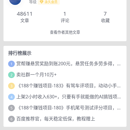
等级
永久会员
48611
1
7
文章
评论
收藏
查看作者其他文章
排行榜展示
赏帮赚悬赏奖励到账200元，悬赏任务多劳多得，人人可做。
1
卖社群一个月10万+
2
《188个赚钱项目-183》有驾车评项目，动动小手，复制粘贴赚44元！
3
上架2小时收入630+，只要有手就能做的AI搞钱项目，奶奶看完都能学会!
4
《188个赚钱项目-180》手机尾号测试评分项目，短视频直播日赚200+
5
百度推荐官，每天稳定低保，教程赠上
6