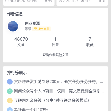
2023-08-26
198
9.9
2026-05-05
112
31
号，实体转型互联网，...
低，保姆级拆解教程...
作者信息
创业资源
等级
永久会员
48670
1
7
文章
评论
收藏
查看作者其他文章
排行榜展示
赏帮赚悬赏奖励到账200元，悬赏任务多劳多得，人人可做。
1
网创公众号个人ip项目，仅用一篇文章做到全网引流！
2
互联网怎么赚钱（分享4种互联网赚钱模式）
3
卖社群一个月10万+
4