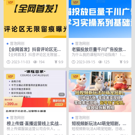
VIP
VIP
冒泡网创
冒泡网创
【全网首发】抖音评论区无限
老猫投放巨量千川广告投放学
留痕曝光助手
习实操系列基础逻辑
【全网首发】抖音评论区无限留痕
为什么我的课程叫行动指南？ 1.课
曝光助手 利用采集用户ID的脚本先
程内容没有任何理论知识需要你动
2023-11-03
194
9.9
2023-09-15
125
9.9
采集精准用户，然...
脑子参悟。 2....
VIP
VIP
冒泡网创
冒泡网创
榜上传媒·直播运营线上实战主
短视频新玩法AI萌宠短剧，日
播课，0粉正价起号，新号0~1
收益5张，零成本变现稳，起
榜上传媒服装运营公司合伙人，直
短视频新玩法AI萌宠短剧，日收益5
晋升大神之路
号快门槛低，保姆级拆解教程
播带货运营经验，擅长学员正价起
张，零成本变现稳，起号快门槛