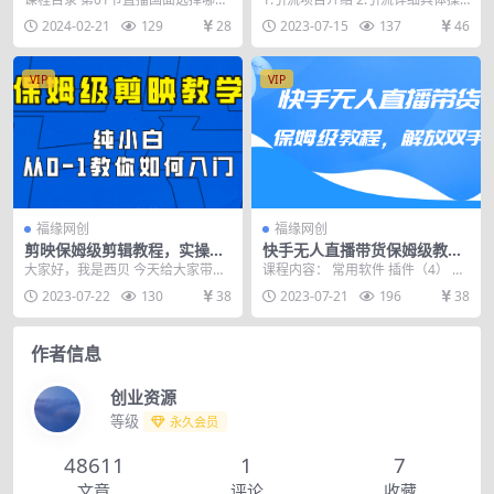
课）
形式-不同直播国面影响流量.mp4
作 3.重点提效细节点 4.实操之如何
2024-02-21
129
28
2023-07-15
137
46
第02节直...
具体操...
VIP
VIP
福缘网创
福缘网创
剪映保姆级剪辑教程，实操得
快手无人直播带货保姆级教
来的技巧，绝对干货满满！
程，解放双手（教程+软件）
大家好，我是西贝 今天给大家带来
课程内容： 常用软件 插件（4） 去
一套剪映的剪辑教程 现在无论是做
重素材.ts 去重素材.mp4 去重.ts ...
2023-07-22
130
38
2023-07-21
196
38
网创，还是做其他...
作者信息
创业资源
等级
永久会员
48611
1
7
文章
评论
收藏