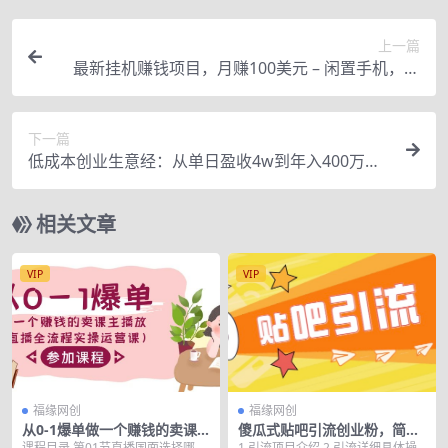
上一篇
最新挂机赚钱项目，月赚100美元 – 闲置手机，电
脑挂机赚钱的方法
下一篇
低成本创业生意经：从单日盈收4w到年入400万，8
个点深度剖析成功案例
相关文章
VIP
VIP
福缘网创
福缘网创
从0-1爆单做一个赚钱的卖课
傻瓜式贴吧引流创业粉，简单
主播放（直播全流程实操运营
重复操作，轻松日引流100+
课程目录 第01节直播国面选择哪种
1.引流项目介绍 2.引流详细具体操