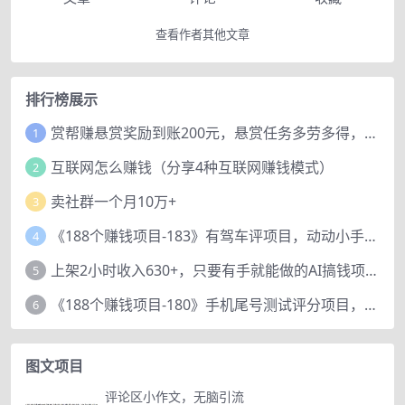
查看作者其他文章
排行榜展示
赏帮赚悬赏奖励到账200元，悬赏任务多劳多得，人人可做。
1
互联网怎么赚钱（分享4种互联网赚钱模式）
2
卖社群一个月10万+
3
《188个赚钱项目-183》有驾车评项目，动动小手，复制粘贴赚44元！
4
上架2小时收入630+，只要有手就能做的AI搞钱项目，奶奶看完都能学会!
5
《188个赚钱项目-180》手机尾号测试评分项目，短视频直播日赚200+
6
图文项目
评论区小作文，无脑引流