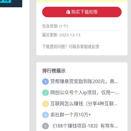
购买下载权限
包含资源:
(1个)
最近更新:
2023-12-13
下载遇到问题？可联系客服或反馈
排行榜展示
赏帮赚悬赏奖励到账200元，悬赏任务多劳多得，人人可做。
1
网创公众号个人ip项目，仅用一篇文章做到全网引流！
2
互联网怎么赚钱（分享4种互联网赚钱模式）
3
卖社群一个月10万+
4
《188个赚钱项目-183》有驾车评项目，动动小手，复制粘贴赚44元！
5