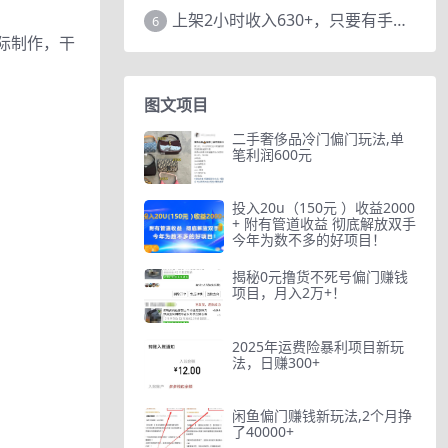
上架2小时收入630+，只要有手就能做的AI搞钱项目，奶奶看完都能学会!
6
际制作，干
图文项目
二手奢侈品冷门偏门玩法,单
笔利润600元
投入20u（150元 ）收益2000
+ 附有管道收益 彻底解放双手
今年为数不多的好项目！
揭秘0元撸货不死号偏门赚钱
项目，月入2万+！
2025年运费险暴利项目新玩
法，日赚300+
闲鱼偏门赚钱新玩法,2个月挣
了40000+