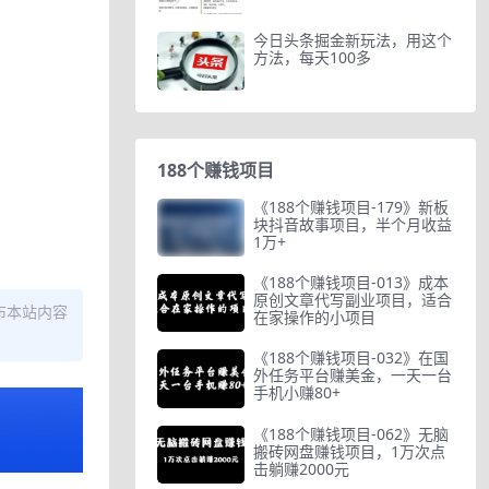
今日头条掘金新玩法，用这个
方法，每天100多
188个赚钱项目
《188个赚钱项目-179》新板
块抖音故事项目，半个月收益
1万+
《188个赚钱项目-013》成本
原创文章代写副业项目，适合
布本站内容
在家操作的小项目
《188个赚钱项目-032》在国
外任务平台赚美金，一天一台
手机小赚80+
《188个赚钱项目-062》无脑
搬砖网盘赚钱项目，1万次点
击躺赚2000元