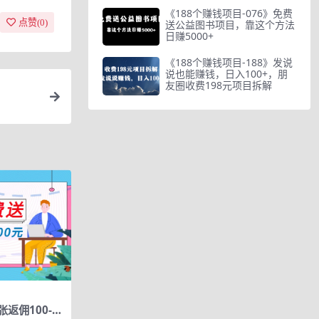
《188个赚钱项目-076》免费
点赞(
0
)
送公益图书项目，靠这个方法
日赚5000+
《188个赚钱项目-188》发说
说也能赚钱，日入100+，朋
友圈收费198元项目拆解
返佣100-3