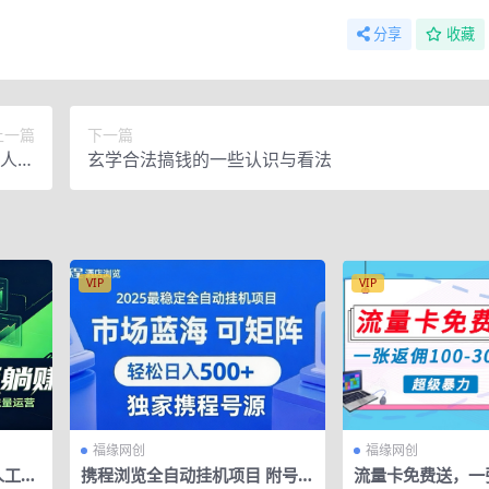
分享
收藏
上一篇
下一篇
间人货
玄学合法搞钱的一些认识与看法
等。
VIP
VIP
福缘网创
福缘网创
人工沟
携程浏览全自动挂机项目 附号源
流量卡免费送，一张