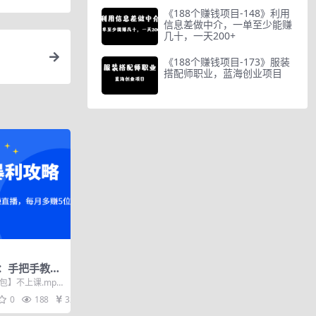
《188个赚钱项目-148》利用
信息差做中介，一单至少能赚
几十，一天200+
《188个赚钱项目-173》服装
搭配师职业，蓝海创业项目
：手把手教你
直播，每月多
包】不上课.mp4
的暴力直播引人...
0
188
32