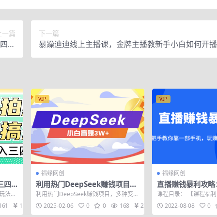
上一篇
下一篇
四大
暴躁迪迪线上主播课，金牌主播教新手小白如何开播
板块
VIP
VIP
福缘网创
福缘网创
三四百
利用热门DeepSeek赚钱项目，
直播赚钱暴利攻略
多种变现方式小白也能盲赚3W
靠一部手机，玩赚
 玩法无
利用热门DeepSeek赚钱项目，多种变现
课程目录： 【课程福利
+，就是用这个方法
赚5位数！
方式小白也能盲赚3W+，就是用这个方
1.人气篇:一开播就有人
161
19.9
2025-02-06
0
0
168
27
2022-08-08
0
法...