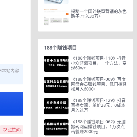
揭秘一个国外联盟营销的灰色
路子,年入30万+
188个赚钱项目
《188个赚钱项目-110》抖音
小众蓝海项目，一个方法，变
现60w+
布本站内容
《188个赚钱项目-069》百度
网盘会员赚钱项目，低门槛轻
松月入6000+
《188个赚钱项目-129》抖音
直播卖课，单价28元，0成本
月入过万
《188个赚钱项目-062》无脑
搬砖网盘赚钱项目，1万次点
点赞(
0
)
击躺赚2000元