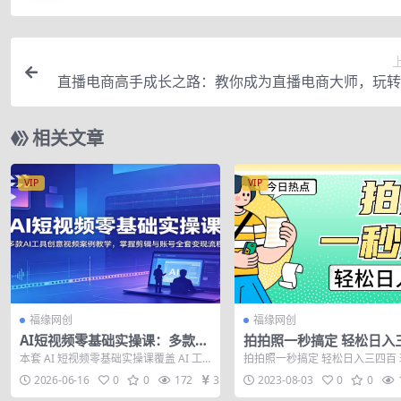
直播电商高手成长之路：教你成为直播电商大师，玩转
相关文章
VIP
VIP
福缘网创
福缘网创
AI短视频零基础实操课：多款AI
拍拍照一秒搞定 轻松日入
工具创意视频案例教学，掌握剪
玩法无偿分享给你
本套 AI 短视频零基础实操课覆盖 AI 工
拍拍照一秒搞定 轻松日入三四百
辑与账号全套变现流程
具、剪辑特效、多赛道视频创作、抖音
偿分享给你
2026-06-16
0
0
172
31
2023-08-03
0
0
账...