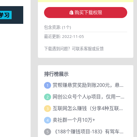
购买下载权限
包含资源:
(1个)
最近更新:
2022-11-05
下载遇到问题？可联系客服或反馈
排行榜展示
赏帮赚悬赏奖励到账200元，悬赏任务多劳多得，人人可做。
1
网创公众号个人ip项目，仅用一篇文章做到全网引流！
2
互联网怎么赚钱（分享4种互联网赚钱模式）
3
卖社群一个月10万+
4
《188个赚钱项目-183》有驾车评项目，动动小手，复制粘贴赚44元！
5