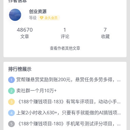
作者信息
创业资源
等级
永久会员
48670
1
7
文章
评论
收藏
查看作者其他文章
排行榜展示
赏帮赚悬赏奖励到账200元，悬赏任务多劳多得，人人可做。
1
卖社群一个月10万+
2
《188个赚钱项目-183》有驾车评项目，动动小手，复制粘贴赚44元！
3
上架2小时收入630+，只要有手就能做的AI搞钱项目，奶奶看完都能学会!
4
《188个赚钱项目-180》手机尾号测试评分项目，短视频直播日赚200+
5