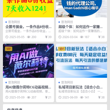
冒泡网创
冒泡网创
企鹅号掘金，一条作品8份收
超级个体：如何运作一家賺钱
益，7天收入1241
的代理公司，Iman Gadzhi核
企鹅号掘金，一条作品8份收益，7
超级个体：如何运作一家賺钱的代
心精华（双语字幕）
天收入1241 很多人不知道企鹅号是
理公司，Iman Gadzhi核心精华
2025-05-05
200
39
2026-03-04
187
38
什么?以为是...
（双语字幕）...
VIP
VIP
冒泡网创
冒泡网创
用AI做薇尔莉特CG动画视频，
私域项目新玩法【适合小白】
单条视频破100W赞，23条作
一单收费88.每天稳定收益几张
用AI做薇尔莉特CG动画视频，单条
私域项目新玩法【适合小白】 一单
品涨粉7.2W，涨粉变现两不误
视频破100W赞，23条作品涨粉7.2
收费88.每天稳定收益几张 项目介
2025-05-09
207
21
2025-06-09
141
38
W，涨粉...
绍： 私域小项...