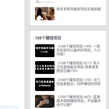
拼多多带货搬砖项目实操拆解
188个赚钱项目
《188个赚钱项目-144》一部
手机就可以操作的项目，人人
可做！
《188个赚钱项目-011》受人
之托虚拟副业项目-简单发条
短信日赚150+
《188个赚钱项目-170》冷门
信息差副业，闷声赚钱的项目
《188个赚钱项目-067》蓝海
魔术视频赚钱项目，不会魔术
也可以做？