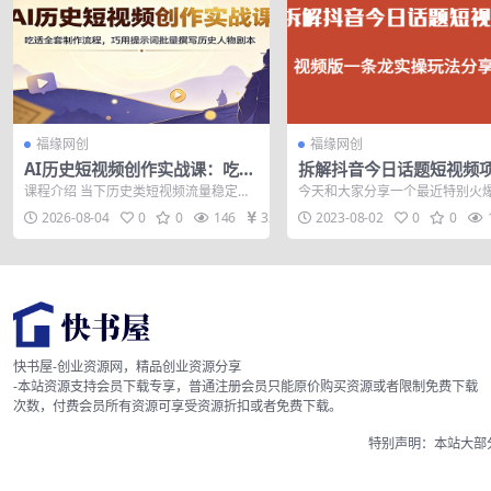
福缘网创
福缘网创
AI历史短视频创作实战课：吃透
拆解抖音今日话题短视频
全套制作流程，巧用提示词批量
视频版一条龙实操玩法分
课程介绍 当下历史类短视频流量稳定，
今天和大家分享一个最近特别火
撰写历史人物剧本
但不少创作者苦于文案枯燥、脚本难
频，今日话题视频玩法，相信有
2026-08-04
0
0
146
32
2023-08-02
0
0
写、画面制作...
伙伴在刷抖音...
快书屋-创业资源网，精品创业资源分享
-本站资源支持会员下载专享，普通注册会员只能原价购买资源或者限制免费下载
次数，付费会员所有资源可享受资源折扣或者免费下载。
特别声明：本站大部