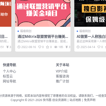
福缘网创
福缘网创
项目，
通过M4trix联盟营销平台赚美
AI做第一人称独
享给你
金，提成高达70美元，轻松日赚
把手教学，保姆级
爆的视
通过M4trix联盟营销平台赚美金，提成
最近这种采用第一人称
320+【视频教程】
很多小
高达70美元，轻松日赚320+【视频教
视频很火，就像这位博
151
32
2022-08-16
0
0
185
39
2025-04-14
0
程...
11万粉，...
快速导航
关于本站
个人中心
VIP介绍
标签云
客服咨询
网址导航
推广计划
分资源来源于网络，如若本站内容有侵犯了原著者的合法权益，请联系我们，一经查
Copyright © 2021-2026
快书屋-创业资源网
|
站点地图
|
免责声明