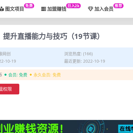
免费
日入2k
推荐
图文项目
加盟赚钱
加入会员
，提升直播能力与技巧（19节课）
缘网创
浏览热度: (166)
2-10-19
最近更新: 2022-10-19
币
会员:
免费
永久会员:
免费
载权限