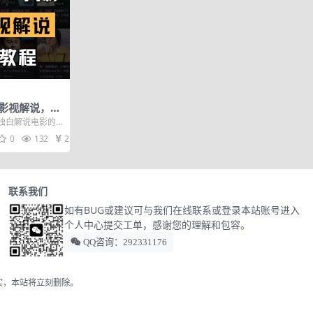
白影视解说，手
教程
独白解说电影的
主，6条作品跑了
0
132
25
联系我们
如有BUG或建议可与我们在线联系或登录本站账号进入
个人中心提交工单，感谢您的理解和包容。
QQ咨询：292331176
实，本站将立刻删除。