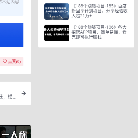
布本站内容
《188个赚钱项目-185》百度
新回享计划项目，分享经验收
入超21万+
《188个赚钱项目-106》各大
招聘APP项目，简单易懂，看
完即可执行赚钱
点赞(
0
)
低，模