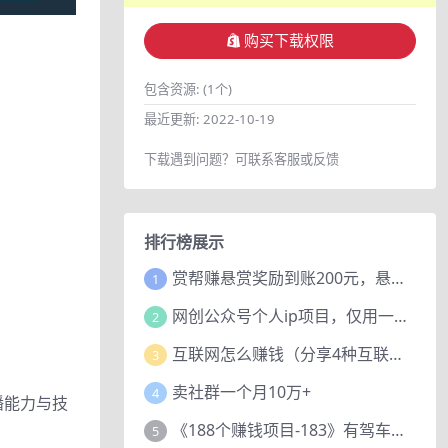
购买下载权限
包含资源:
(1个)
最近更新:
2022-10-19
下载遇到问题？可联系客服或反馈
排行榜展示
赏帮赚悬赏奖励到账200元，悬赏任务多劳多得，人人可做。
1
网创公众号个人ip项目，仅用一篇文章做到全网引流！
2
互联网怎么赚钱（分享4种互联网赚钱模式）
3
卖社群一个月10万+
4
播能力与技
《188个赚钱项目-183》有驾车评项目，动动小手，复制粘贴赚44元！
5