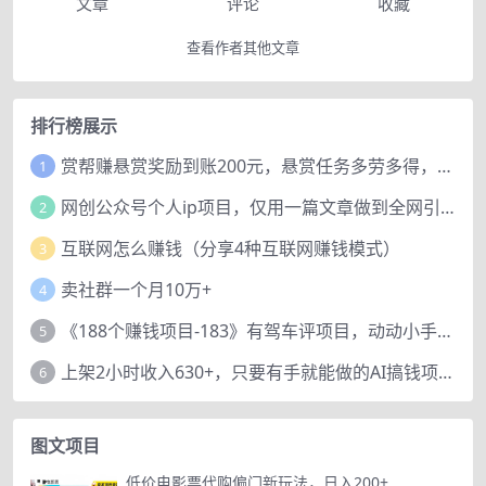
文章
评论
收藏
查看作者其他文章
排行榜展示
赏帮赚悬赏奖励到账200元，悬赏任务多劳多得，人人可做。
1
网创公众号个人ip项目，仅用一篇文章做到全网引流！
2
互联网怎么赚钱（分享4种互联网赚钱模式）
3
卖社群一个月10万+
4
《188个赚钱项目-183》有驾车评项目，动动小手，复制粘贴赚44元！
5
上架2小时收入630+，只要有手就能做的AI搞钱项目，奶奶看完都能学会!
6
图文项目
低价电影票代购偏门新玩法，日入200+