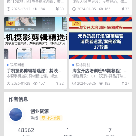
操，多赛道变现，暴力起号，
管理精品视频课（41节课）
这门 2025 小红书全能实战课，覆
课程大纲 先导片：没有野心，做不
零基础也能月入破W
盖从起号到变现全流程！先拆解底
了销冠 模块一销冠思维训练 你跟销
2025-12-12
184
30
2024-01-05
165
33
层逻辑与暴力起...
冠差距在哪里？...
VIP
VIP
福缘网创
福缘网创
手机摄影剪辑精选课：剪映全
淘宝开店培训班56期教程：无
功能实操、爆款拍摄技巧，轻
界货品打法/店铺运营/消费者
本套手机摄影剪辑精选课，聚焦剪
课程目录： 01.【无界-货品打法】
松出大片
运营/案例诊断
映全功能实操与手机拍摄技巧，专
全链路流量：货品和消费者运营.m
2026-01-28
157
32
2024-03-26
183
27
为短视频爱好者、摄影...
p4 02....
作者信息
创业资源
等级
永久会员
48562
1
7