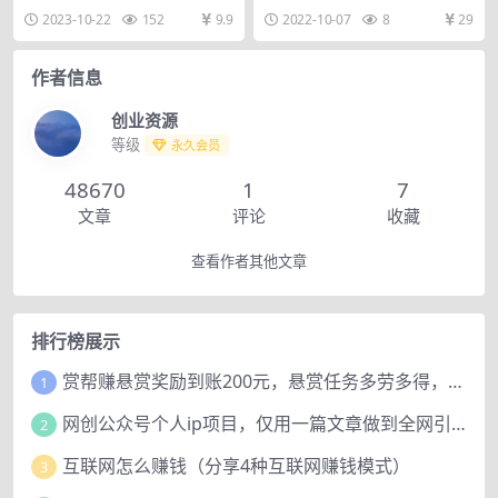
程+直搜精华实战）
（无水印）
率、实战参考维度.mp4 02_2课-淘
外的新模式玩法.mp4 （吴凡）小品
2023-10-22
152
9.9
2022-10-07
8
29
系S...
类大春天，连...
作者信息
创业资源
等级
永久会员
48670
1
7
文章
评论
收藏
查看作者其他文章
排行榜展示
赏帮赚悬赏奖励到账200元，悬赏任务多劳多得，人人可做。
1
网创公众号个人ip项目，仅用一篇文章做到全网引流！
2
互联网怎么赚钱（分享4种互联网赚钱模式）
3