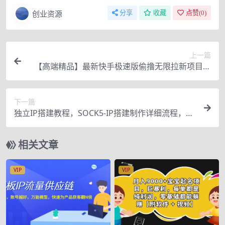
创业资源
分享
收藏
点赞(
0
)
上一篇
【高端精品】最新快手极速版偷撸无限拉新项目，
一个人头30块。多号多撸
下一篇
独立IP搭建教程，SOCK5-IP搭建制作详细流程，散
人工作室必备技能
相关文章
VIP
VIP