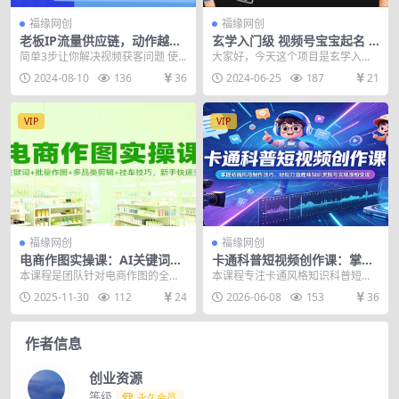
福缘网创
福缘网创
老板IP流量供应链，动作越少
玄学入门级 视频号宝宝起名 0
账号越好，万能模型快速为产
成本 一单268 每天轻松1000+
简单3步让你解决视频获客问题 使
大家好，今天这个项目是玄学入门
品获客翻N倍！
用拿来就能用的万能模型，快速为
级的，不会看八字，不懂六爻的也
2024-08-10
136
36
2024-06-25
187
21
产品获客翻N倍 在...
可以做，那就是给宝宝...
VIP
VIP
福缘网创
福缘网创
电商作图实操课：AI关键词
卡通科普短视频创作课：掌握
+批量作图+多品类剪辑+挂车
动画风格制作技巧，轻松打造
本课程是团队针对电商作图的全链
本课程专注卡通风格知识科普短视
技巧，新手快速变现
趣味知识类账号实现涨粉变现
路实操课程，聚焦抖音挂车作品的
频制作，适合想要入局科普赛道、
2025-11-30
112
24
2026-06-08
153
36
视觉创作与运营技巧。...
打造趣味内容的创作者...
作者信息
创业资源
等级
永久会员