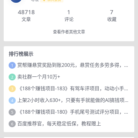
48718
1
7
文章
评论
收藏
查看作者其他文章
排行榜展示
赏帮赚悬赏奖励到账200元，悬赏任务多劳多得，人人可做。
1
卖社群一个月10万+
2
《188个赚钱项目-183》有驾车评项目，动动小手，复制粘贴赚44元！
3
上架2小时收入630+，只要有手就能做的AI搞钱项目，奶奶看完都能学会!
4
《188个赚钱项目-180》手机尾号测试评分项目，短视频直播日赚200+
5
百度推荐官，每天稳定低保，教程赠上
6