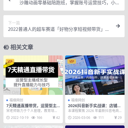
沙雕动画零基础陪跑班，掌握账号运营技巧，小白
有电脑就能操作（价值668元）
下一篇
2022普通人的超车赛道「好物分享短视频带货」利
用业余时间赚钱（价值398）
相关文章
VIP
VIP
福缘网创
福缘网创
7天精通直播带货，运营型主
2026抖音新手实战课：店铺运
播成长型，提升直播能力与技
营，内容创作，流量变现全套
宋老师致力于个人管理，教育培
本课程聚焦 2026 年最新抖音电商
巧（19节课）
训，全力扶持素人主播，帮助学员
玩法，从趋势、准备工作、小店开
2022-10-19
166
42
2026-03-06
111
29
快速掌握直播带货方法，...
通、商品上架、...