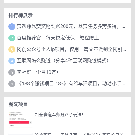
排行榜展示
赏帮赚悬赏奖励到账200元，悬赏任务多劳多得，人人可做。
1
百度推荐官，每天稳定低保，教程赠上
2
网创公众号个人ip项目，仅用一篇文章做到全网引流！
3
互联网怎么赚钱（分享4种互联网赚钱模式）
4
卖社群一个月10万+
5
《188个赚钱项目-183》有驾车评项目，动动小手，复制粘贴赚44元！
6
图文项目
相亲赛道军师野路子玩法！