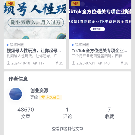
VIP
VIP
福缘网创
福缘网创
视频号人性玩法，让你起号，
TikTok全方位通关专项企业陪
广告双份收入，副业好选择
跑【第三期】，从0到1真正的
视频号人性玩法，让你起号，广告
三个月专业电商运营陪跑，四位一
企业TK电商运营全流程
双份收入，副业好选择
体系统传授TK外贸企业玩法，老板
2024-10-10
117
35
2023-07-31
140
38
+运营双向输入，从...
作者信息
创业资源
等级
永久会员
48670
1
7
文章
评论
收藏
查看作者其他文章