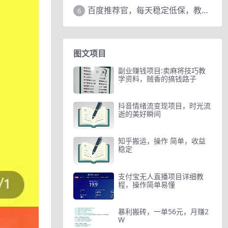
百度推荐官，每天稳定低保，教程赠上
6
图文项目
副业赚钱项目:卖麻将技巧教
学资料，贼香的搞钱路子
抖音情绪流变现项目，时光流
逝的美好瞬间
知乎搬运，操作 简单，收益
稳定
支付宝无人直播项目详细教
程，操作简单易懂
暴利搬砖，一单56元，月赚2
W