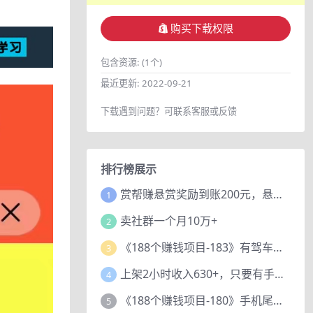
购买下载权限
包含资源:
(1个)
最近更新:
2022-09-21
下载遇到问题？可联系客服或反馈
排行榜展示
赏帮赚悬赏奖励到账200元，悬赏任务多劳多得，人人可做。
1
卖社群一个月10万+
2
《188个赚钱项目-183》有驾车评项目，动动小手，复制粘贴赚44元！
3
上架2小时收入630+，只要有手就能做的AI搞钱项目，奶奶看完都能学会!
4
《188个赚钱项目-180》手机尾号测试评分项目，短视频直播日赚200+
5