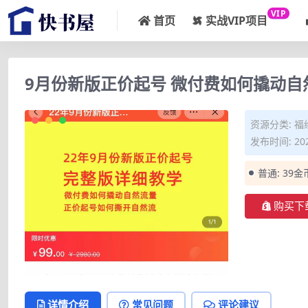
VIP
首页
实战VIP项目
9月份新版正价起号 微付费如何撬动自
资源分类:
福
发布时间: 202
普通:
39金
购买下
详情介绍
常见问题
评论建议