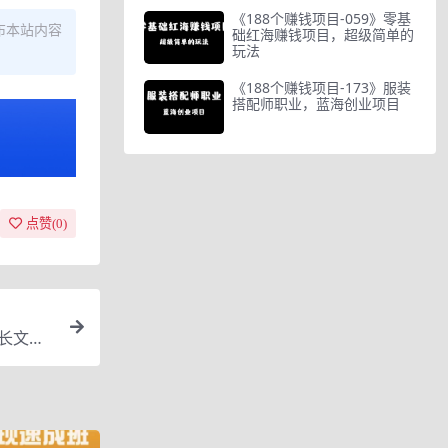
《188个赚钱项目-059》零基
布本站内容
础红海赚钱项目，超级简单的
玩法
《188个赚钱项目-173》服装
搭配师职业，蓝海创业项目
点赞(
0
)
字长文讲