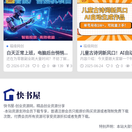
VIP
VIP
福缘网创
福缘网创
白天正常上班，电脑后台悄悄挂
儿童古诗词新风口！AI自
机，AI全程自动运行，广告挂机
作品，单号月收1W+，可
还在为零散副业耗大量时间？不妨了解
内容介绍：今天要跟大家聊一个
副业悄悄出圈
手！
当下轻资产风口项目，AR智能广告挂
合新手上手的小项目：《亲测儿
2026-07-28
0
0
139
30
2025-06-24
0
0
机。 依托A...
词新风口！A...
快书屋-创业资源网，精品创业资源分享
-本站资源支持会员下载专享，普通注册会员只能原价购买资源或者限制免费下载
次数，付费会员所有资源可享受资源折扣或者免费下载。
特别声明：本站大部