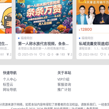
VIP
VIP
福缘网创
福缘网创
动生成
第一人称水族代言视频，条条万
私域流量变现速成
批量上
赞，20条作品涨粉8.5万，多种
程全高清版，4天
特别适
本项目以鱼类的第一人称视角展开叙
课程目录： 1.1、私
变现方式月，入五位数
的变现方案
童古诗
述，将鱼类拟人化，赋予其人类的情感
辑.mp4 1.2、提升私域
161
22
2025-05-16
0
0
183
28
2022-06-02
0
和思维，这种新...
快速导航
关于本站
个人中心
VIP介绍
标签云
客服咨询
网址导航
推广计划
分资源来源于网络，如若本站内容有侵犯了原著者的合法权益，请联系我们，一经查
Copyright © 2021-2026
快书屋-创业资源网
|
站点地图
|
免责声明