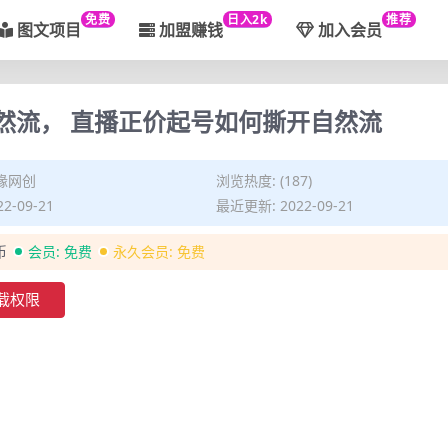
免费
日入2k
推荐
图文项目
加盟赚钱
加入会员
然流， 直播正价起号如何撕开自然流
缘网创
浏览热度: (187)
2-09-21
最近更新: 2022-09-21
币
会员:
免费
永久会员:
免费
载权限