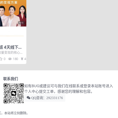
班 4天线下课
拿走月销千万
域流量变现的核心逻
变现效率的I...
0
180
46
联系我们
如有BUG或建议可与我们在线联系或登录本站账号进入
个人中心提交工单，感谢您的理解和包容。
QQ咨询：292331176
实，本站将立刻删除。