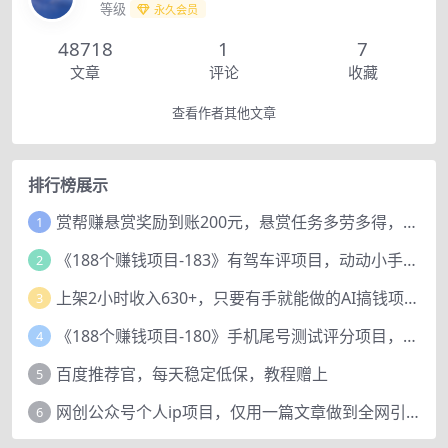
等级
永久会员
48718
1
7
文章
评论
收藏
查看作者其他文章
排行榜展示
赏帮赚悬赏奖励到账200元，悬赏任务多劳多得，人人可做。
1
《188个赚钱项目-183》有驾车评项目，动动小手，复制粘贴赚44元！
2
上架2小时收入630+，只要有手就能做的AI搞钱项目，奶奶看完都能学会!
3
《188个赚钱项目-180》手机尾号测试评分项目，短视频直播日赚200+
4
百度推荐官，每天稳定低保，教程赠上
5
网创公众号个人ip项目，仅用一篇文章做到全网引流！
6