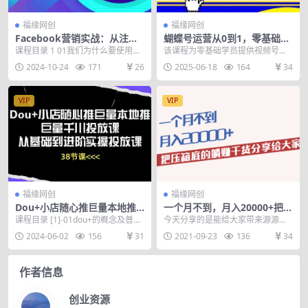
福缘网创
福缘网创
Facebook营销实战：从注册
蝴蝶号运营从0到1，零基础14
到发布，掌握潜在客户开发技
天速成，爆款内容与涨粉技巧
课程目录 1 01我们为什么要使用
该课程为零基础学员提供视频号运
巧与再营销策略
实战
它？ 2 02干货内容简介 3 03注册时
营变现全攻略，从平台规则解析、
2024-10-24
171
26
2025-06-18
164
34
到底...
基础操作教学到爆款内...
VIP
VIP
福缘网创
福缘网创
Dou+小店随心推巨量本地推
一个月不到，月入20000+把压
巨量千川投放课，从基础到进
箱底的躺赚干货分享给大家
课程目录 [1]-01dou+的概念及普通
今天分享的是能给大家带来源源不
阶实操投放课（38节）
dou+和升级dou+的区别.mp4 ...
断收益的赚钱渠道和方法 高效解决
2024-06-02
156
31
2021-09-23
136
34
赚钱难的问题,价值...
作者信息
创业资源