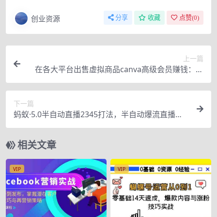
创业资源
分享
收藏
点赞(
0
)
上一篇
在各大平台出售虚拟商品canva高级会员赚钱：月
赚1500美元！
下一篇
蚂蚁·5.0半自动直播2345打法，半自动爆流直播技
术+5分钟卡点循环引爆话术
相关文章
VIP
VIP