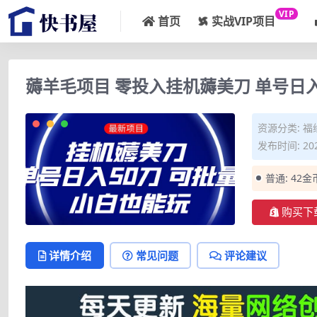
VIP
首页
实战VIP项目
薅羊毛项目 零投入挂机薅美刀 单号日入
资源分类:
福
发布时间: 202
普通:
42金
购买下
详情介绍
常见问题
评论建议