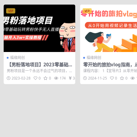
VIP
VIP
福缘网创
福缘网创
【男粉落地项目】2023零基础
零开始的旅拍vlog指南，
玩转男粉快手无人直播，无脑月
始用视频记录生活
男粉项目是一个永远不会过气的项目，
课程内容： 1【宣导片】从零开
入3w+实操教程
因为十个男的九个色，还有一个特别
vog指南.mp4 2 01:vog制作的...
2023-02-28
0
0
174
38
2024-11-25
0
0
色。只要有需求...