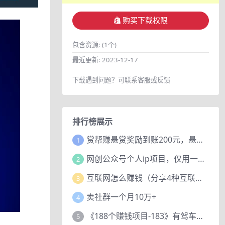
购买下载权限
包含资源:
(1个)
最近更新:
2023-12-17
下载遇到问题？可联系客服或反馈
排行榜展示
赏帮赚悬赏奖励到账200元，悬赏任务多劳多得，人人可做。
1
网创公众号个人ip项目，仅用一篇文章做到全网引流！
2
互联网怎么赚钱（分享4种互联网赚钱模式）
3
卖社群一个月10万+
4
《188个赚钱项目-183》有驾车评项目，动动小手，复制粘贴赚44元！
5