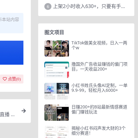
上架2小时收入630+，只要有手就能做的AI搞钱项目，奶奶看完都能学会!
6
布本站内容
图文项目
TikTok做美女视频，日入一两
个w
撸国外广告收益赚钱的偏门项
目，一天收益200+
点赞(
0
)
小红书姓氏头像AI定制，一单
9.9-99，轻松月入6000+
日赚200+的B站最新情感赛道
偏门赚钱玩法
直播 就
揭秘小红书闷声发大财的3个
细分赛道！