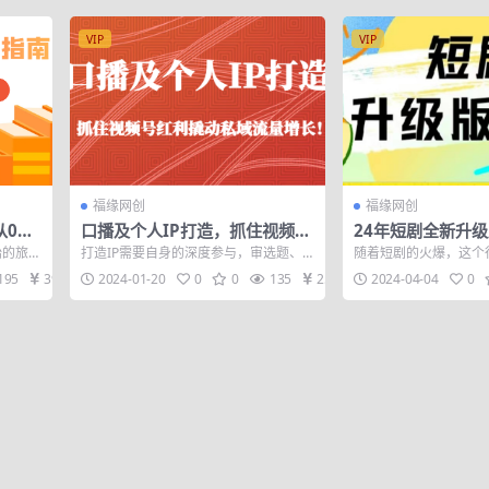
VIP
VIP
福缘网创
福缘网创
从0开
口播及个人IP打造，抓住视频号
24年短剧全新升
红利撬动私域流量增长！（45节
动发短剧，一单9.
始的旅拍
打造IP需要自身的深度参与，审选题、
随着短剧的火爆，这个
课）
松变现4900+
审文案、审成片都是非常重要的环节。
的创作者和消费者，随
195
39
2024-01-20
0
0
135
25
2024-04-04
0
把团队打磨...
用慢慢累积，...