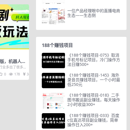
一位产品经理眼中的直播电商
生态——生态侧
188个赚钱项目
《188个赚钱项目-075》取消
手机号标记项目，冷门操作方
级版，机器人自
法日赚500+
9，一个群轻
行业多出了很多
着剧情解锁的费
0
178
34
《188个赚钱项目-145》海外
录音员赚钱项目，一个小时最
低250元
《188个赚钱项目-018》二手
图书搬运副业赚钱，每天操作
2小时收益300+
《188个赚钱项目-033》百度
c位直达项目副业赚钱，简单
操作日入200+