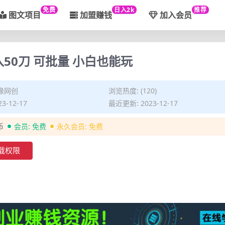
免费
日入2k
推荐
图文项目
加盟赚钱
加入会员
50刀 可批量 小白也能玩
缘网创
浏览热度: (120)
3-12-17
最近更新: 2023-12-17
币
会员:
免费
永久会员:
免费
载权限