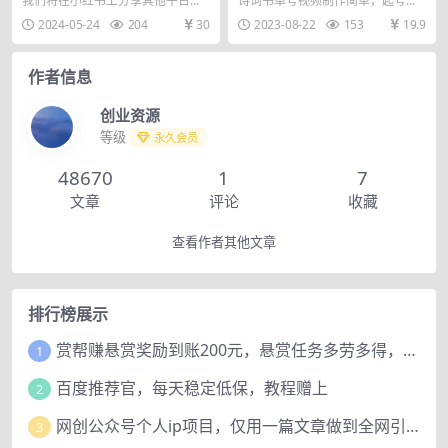
我们将在小红书上分享其他平台作
诗词书单号视频制作简单，起号
品评论区的截图，带来大量流量，
快，流量大，作品100%全原
2024-05-24
204
30
2023-08-22
153
19.9
涨粉效果显著。我们还...
创！！！！
作者信息
创业资源
等级
永久会员
48670
1
7
文章
评论
收藏
查看作者其他文章
排行榜展示
赏帮赚悬赏奖励到账200元，悬赏任务多劳多得，人人可做。
1
百度推荐官，每天稳定低保，教程赠上
2
网创公众号个人ip项目，仅用一篇文章做到全网引流！
3