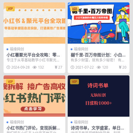
VIP
VIP
福缘网创
福缘网创
小红薯聚光平台全攻略：零基
樾千里-百万帝图计划：小白可
础掌握信息流投放，打造高效
复制的年赚百万矩阵帝图（附
专注于从零基础教学小红书聚光平
有多少财富，就有多少秘密！ 有多
广告策略
源码）
台的信息流投放技巧，涵盖了小红
少秘密，就有多少财富！ 年赚百万
2024-09-28
132
27
2021-07-22
120
20
书广告的展现形式、薯...
的秘密是什么？大...
VIP
VIP
福缘网创
福缘网创
小红书热门评论，变现拆解，
诗词书单，文学盛宴，单日涨
接广告高收入
粉1000＋