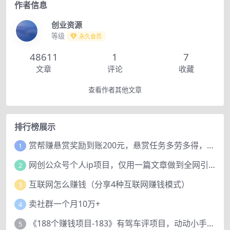
作者信息
创业资源
等级
永久会员
48611
1
7
文章
评论
收藏
查看作者其他文章
排行榜展示
赏帮赚悬赏奖励到账200元，悬赏任务多劳多得，人人可做。
1
网创公众号个人ip项目，仅用一篇文章做到全网引流！
2
互联网怎么赚钱（分享4种互联网赚钱模式）
3
卖社群一个月10万+
4
《188个赚钱项目-183》有驾车评项目，动动小手，复制粘贴赚44元！
5