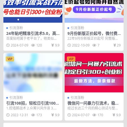
引流涨粉
引流涨粉
24年贴吧精准引流术5.0，高
9月份新版正价起号，微付费
效率引流实战方法，单号也能
如何撬动自然流，正价起号如
百度贴吧属于老平台了，他类似于
22年9月份新版正价起号 完整版详
日引300+创业粉
何撕开自然流
知识星球和豆瓣一样属于一个圈子
细教学 微付费如何撬动自然流量 正
2024-07-09
120
9.9
2022-10-09
7
29
平台，在适合自己的圈...
价起号如何撕...
VIP
VIP
引流涨粉
引流涨粉
引流108招，轻松日引流100
微信问一问暴力引流术，稳定
+人，让天下没有难搞的流量
日引300+创业粉，最新方法，
1.挖墙脚战术 2.众筹兴风作浪 3.公
经过长达三个月的精心测试与整
条条爆款
众号截流 4.微博投广告 5.知乎装羊
理，我终于为大家呈现了这篇详尽
2022-12-31
173
9.9
2024-07-07
170
9.9
玩...
的问一问精准引流教程。...