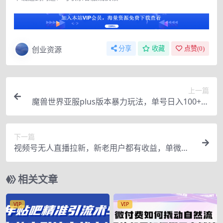
创业资源
分享
收藏
点赞(
0
)
上一篇
魔兽世界亚服plus版本暴力玩法，单号日入100+，
可矩阵操作。
下一篇
视频号无人直播拉新，新老用户都有收益，单微信
一天50+
相关文章
VIP
VIP