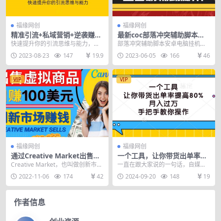
福缘网创
福缘网创
精准引流+私域营销+逆袭赚钱
最新coc部落冲突辅助脚本，
（三件套）快速提升你的赚钱
自动刷墙刷资源捐兵布阵宝石
快速提升你的引流思维与能力，快
部落冲突辅助脚本安卓电脑挂机刷
认知与营销思维
【永久脚本+教程】
速提升你的私域运营与变现能力，
墙刷资源，附赠永久VIP免广告虚拟
2023-08-23
147
19.9
2023-06-05
166
46
快速提升你的赚钱认知...
机，最重要的是：...
VIP
VIP
福缘网创
福缘网创
通过Creative Market出售虚
一个工具，让你带货出单率提
拟商品，日赚150美元，无需
高80%，月入过万，手把手教
Creative Market，也叫做创新市
一直在跟大家说的一句话，自媒体
任何设计基础
你操作
场，是一个知名的虚拟商品交易平
的尽头就是带货。 不管你是做什么
2022-11-06
174
42
2024-09-20
148
19
台。作...
领域的，最终的变现...
作者信息