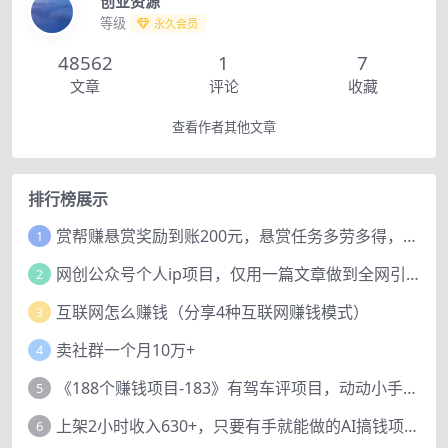
创业资源
等级
永久会员
48562
1
7
文章
评论
收藏
查看作者其他文章
排行榜展示
赏帮赚悬赏奖励到账200元，悬赏任务多劳多得，人人可做。
1
网创公众号个人ip项目，仅用一篇文章做到全网引流！
2
互联网怎么赚钱（分享4种互联网赚钱模式）
3
卖社群一个月10万+
4
《188个赚钱项目-183》有驾车评项目，动动小手，复制粘贴赚44元！
5
上架2小时收入630+，只要有手就能做的AI搞钱项目，奶奶看完都能学会!
6