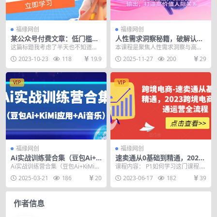
福缘网创
福缘网创
某公众号付费文章：低门槛小
人性需求洞察秘籍，破解认知
白思路制作专属虚拟美女 让你
偏差，情绪价值输出，打造高
这篇标题我考虑了半天也不知道怎
本课程是聚焦人性需求洞察与高价
变成AI虚拟美女绘图大师
价值人际关系
么写，因为这个技术方法用途很
值人际关系构建的深度课程，从人
2023-10-23
118
19.9
2025-11-27
200
29
高，我先用简单的描述一...
性哲学层面解析价值的...
VIP
VIP
福缘网创
福缘网创
Ai实战训练营合集（豆包Ai+K
速卖通从0基础到精通，2023
iMi应用+Ai音乐），帮助你高
跨境电商-速卖通运营实战全流
Ai实战训练营合集（豆包Ai+KiMi应
课程内容： P1如何学习这门课程.m
效完成日常工作与创作
程
用+Ai音乐）。基础操作到高级技巧
p4 P2认识速卖通.mp4 P3速卖通开
2025-03-21
186
20
2023-06-17
182
39
的多个...
店...
作者信息