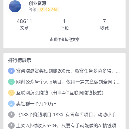
创业资源
等级
永久会员
48611
1
7
文章
评论
收藏
查看作者其他文章
排行榜展示
赏帮赚悬赏奖励到账200元，悬赏任务多劳多得，人人可做。
1
网创公众号个人ip项目，仅用一篇文章做到全网引流！
2
互联网怎么赚钱（分享4种互联网赚钱模式）
3
卖社群一个月10万+
4
《188个赚钱项目-183》有驾车评项目，动动小手，复制粘贴赚44元！
5
上架2小时收入630+，只要有手就能做的AI搞钱项目，奶奶看完都能学会!
6