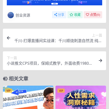
创业资源
分享
收藏
点赞(
0
)
上一篇
千川-打爆直播间实战课：千川顺烧刺激自然流 纯付
费直播间千川如何保赚不赔
下一篇
小说推文CPS项目，保姆式教学，外面收费1980，
亲测日入2000+
相关文章
VIP
VIP