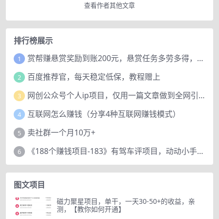
查看作者其他文章
排行榜展示
赏帮赚悬赏奖励到账200元，悬赏任务多劳多得，人人可做。
1
百度推荐官，每天稳定低保，教程赠上
2
网创公众号个人ip项目，仅用一篇文章做到全网引流！
3
互联网怎么赚钱（分享4种互联网赚钱模式）
4
卖社群一个月10万+
5
《188个赚钱项目-183》有驾车评项目，动动小手，复制粘贴赚44元！
6
图文项目
磁力聚星项目，单干，一天30-50+的收益，亲
测，【教你如何开通】