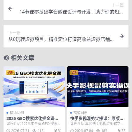
上一篇
14节课零基础学会微课设计与开发，助力你的知识
变现之路
下一篇
从0玩转虚拟项目，精准定位打造高收益虚拟店铺！
【视频教程】
相关文章
VIP
VIP
福缘网创
福缘网创
2026 GEO搜索优化掘金课：
快手影视混剪实操课：原版素
解析底层流量逻辑，拆解企业
材剪辑技巧，电脑端解说类影
课程介绍 2026 年全新 GEO 搜索流
课程介绍 本套快手影视混剪教学适
落地模式与六步增长打法
视短片完整制作教学
量成为低成本蓝海风口，多数企业
合想靠影视短视频引流变现的新手
2026-07-31
113
31
2026-07-04
183
35