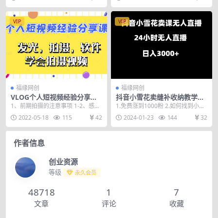
与从业者...
创作者，聚焦快手平...
VIP
VIP
福缘网创
福缘网创
VLOG个人短视频经验分享
抖音小雪花卖缝补收纳教学视
课，从发光，拍摄，软件，方
频课程，无人直播日入3000+
1、前期拍摄的注意事项 1-2、感光
1.免费涨到1000粉 2.如何找到小雪
面教你如何拍摄视频
度、快门是什么 2、常用的人物打
花链接 3.如何处理视频和音频素材
2022-05-18
115
42
2024-01-23
144
32
光方法 3、...
4....
作者信息
创业资源
等级
永久会员
48718
1
7
文章
评论
收藏