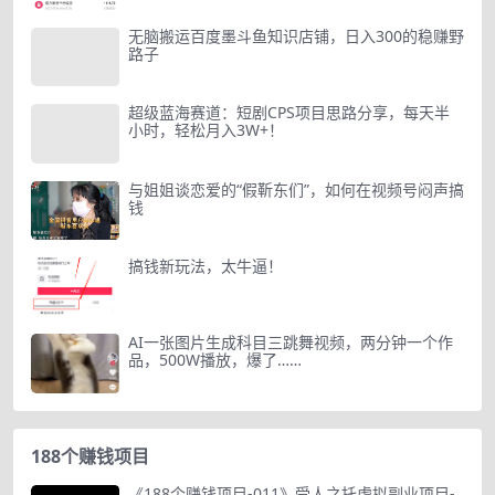
无脑搬运百度墨斗鱼知识店铺，日入300的稳赚野
路子
超级蓝海赛道：短剧CPS项目思路分享，每天半
小时，轻松月入3W+！
与姐姐谈恋爱的“假靳东们”，如何在视频号闷声搞
钱
搞钱新玩法，太牛逼！
AI一张图片生成科目三跳舞视频，两分钟一个作
品，500W播放，爆了……
188个赚钱项目
《188个赚钱项目-011》受人之托虚拟副业项目-