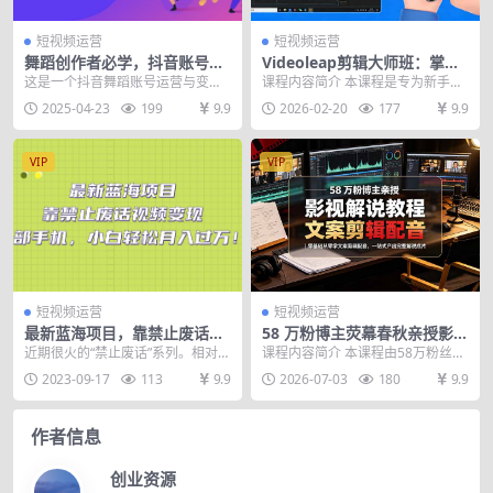
短视频运营
短视频运营
舞蹈创作者必学，抖音账号运
Videoleap剪辑大师班：掌握
营，多模块解锁变现密码
Videoleap所有核心工具与使
这是一个抖音舞蹈账号运营与变现
课程内容简介 本课程是专为新手小
用技巧，一人产出专业级作品
实战课，专为舞蹈创作者设计，旨
白录制的Videoleap手机剪辑工具完
2025-04-23
199
9.9
2026-02-20
177
9.9
在系统化解决账号运营...
全教程，...
VIP
VIP
短视频运营
短视频运营
最新蓝海项目，靠禁止废话视
58 万粉博主荧幕春秋亲授影视
频变现，一部手机，小白轻松
解说教程｜零基础从零学文案
近期很火的“禁止废话”系列。相对于
课程内容简介 本课程由58万粉丝Y
月入过万！
剪辑配音，一站式产出完整解
其他类型的视频，禁止废话系列受
M春秋资深影视解说博主授课，摒
2023-09-17
113
9.9
2026-07-03
180
9.9
说成片
众广、粘性高以及...
弃空洞理论，聚焦...
作者信息
创业资源