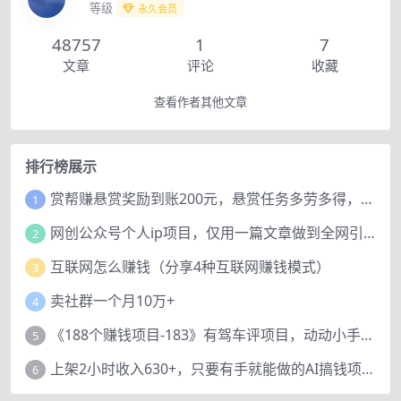
等级
永久会员
48757
1
7
文章
评论
收藏
查看作者其他文章
排行榜展示
赏帮赚悬赏奖励到账200元，悬赏任务多劳多得，人人可做。
1
网创公众号个人ip项目，仅用一篇文章做到全网引流！
2
互联网怎么赚钱（分享4种互联网赚钱模式）
3
卖社群一个月10万+
4
《188个赚钱项目-183》有驾车评项目，动动小手，复制粘贴赚44元！
5
上架2小时收入630+，只要有手就能做的AI搞钱项目，奶奶看完都能学会!
6