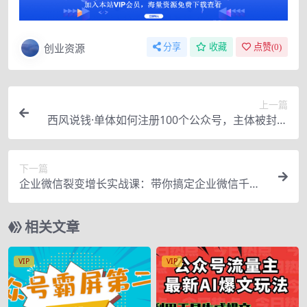
创业资源
分享
收藏
点赞(
0
)
上一篇
西风说钱·单体如何注册100个公众号，主体被封如
何继续注册公众号？
下一篇
企业微信裂变增长实战课：带你搞定企业微信千万
增长红利，新流量-新玩法
相关文章
VIP
VIP