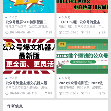
公众号
公众号
公众号霸屏SEO特训营第二
（16139期）公众号流量主掘
期，普通人如何通过拦截单日
金新玩法，利用AI工具发布爆
打开这个标题你一定想知道普通人
项目介绍： 公众号流量主是一个一
涨粉1000人 快速赚钱
文，小白也能篇篇10W+文
究竟如何通过公众号快速被动精准
直没过时的项目，一直都在有新的
2021-09-06
41
29
2025-09-30
189
9.9
章，…
引流？其实通过公众号...
玩法出来，固有的看...
VIP
VIP
公众号
公众号
公众号流量主爆文机器人最新
2023公众号培训班：2023做
版，批量创作发布，功能更全
个赚钱的公众号，涨粉变现年
公众号爆文机器人最新版，更新了
咱们的课程一共20节课，是根据新
面更灵活
入百万！
更多功能，支持本地图片自动上
手一节节设置的，有的课程后面会
2024-04-29
110
9.9
2023-02-27
137
29
传、新增AI源（文心一...
留下「作业任务」，...
作者信息