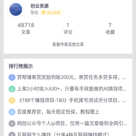
创业资源
等级
永久会员
48718
1
7
文章
评论
收藏
查看作者其他文章
排行榜展示
赏帮赚悬赏奖励到账200元，悬赏任务多劳多得，人人可做。
1
上架2小时收入630+，只要有手就能做的AI搞钱项目，奶奶看完都能学会!
2
《188个赚钱项目-180》手机尾号测试评分项目，短视频直播日赚200+
3
百度推荐官，每天稳定低保，教程赠上
4
网创公众号个人ip项目，仅用一篇文章做到全网引流！
5
互联网怎么赚钱（分享4种互联网赚钱模式）
6