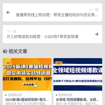
上一篇
直播带货线上特训营：带货主播的培训与优化等全
套视频教学
下一篇
万三好物混剪训练营：小白0到1带货变现课
相关文章
VIP
VIP
短视频运营
短视频运营
2024新课0基础短视频+图文带
全领域 短视频爆款课，全网两
货实战特训营：玩转平台，轻
千万粉丝大V教你做短视频爆
课程目录 第01节24年0粉开橱窗方
面向人群 零基础学员。 基础不扎实