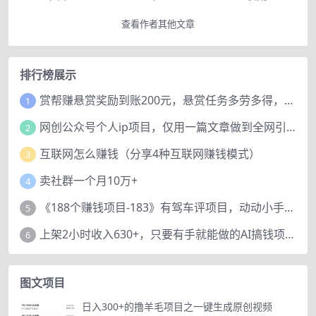
查看作者其他文章
排行榜展示
赏帮赚悬赏奖励到账200元，悬赏任务多劳多得，人人可做。
1
网创公众号个人ip项目，仅用一篇文章做到全网引流！
2
互联网怎么赚钱（分享4种互联网赚钱模式）
3
卖社群一个月10万+
4
《188个赚钱项目-183》有驾车评项目，动动小手，复制粘贴赚44元！
5
上架2小时收入630+，只要有手就能做的AI搞钱项目，奶奶看完都能学会!
6
图文项目
日入300+的撸羊毛项目之一键生成原创视频