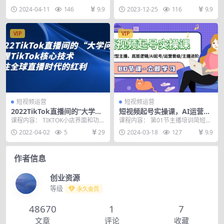
松打造爆款（59节）
款内容
法.mp4 第02节爆单篇一提高稳定
学员，商业IP不明显学员 基础一般
2024-04-11
146
9.9
2023-12-25
116
9.9
出单的方...
学员，可以查...
VIP
VIP
短视频运营
短视频运营
2022TikTok直播间的“大学问”
短视频起号实操课，AI运营型
掌握TikTok核心技术
主播，底层逻辑/AI起号/运营
课程内容： TIKTOK小店界面和功能
课程内容： 第01节主播培训简短版
晋级/主播进阶/80节
介绍 TIKTOK直播间的快速搭建 官
横版.mp4 第02节开学礼最新.mp4
2022-04-02
5
29
2024-03-18
127
9.9
方渠...
第0...
作者信息
创业资源
等级
永久会员
48670
1
7
文章
评论
收藏