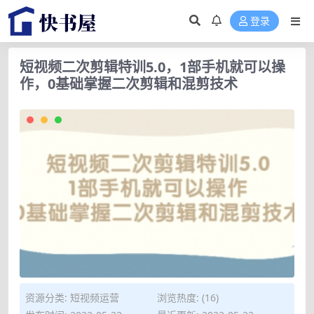
登录
短视频二次剪辑特训5.0，1部手机就可以操
作，0基础掌握二次剪辑和混剪技术
资源分类:
短视频运营
浏览热度: (16)