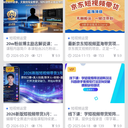
短视频运营
短视频运营
20w粉丝博主励志解说课：深
最新京东短视频蓝海带货项
挖榜样故事，文案剪辑全教
目，无需剪辑无脑搬运，一键
课程内容简介 本课程由20万粉丝博
京东图文视频的项目，正是一个风
学，轻松创作正能量爆款
过原创，有手就能…
主亲授励志人物解说创作，深度拆
口项目。大家可能都知道京东今年
2026-05-29
121
9.9
2024-11-15
153
9.9
解榜样成长故事与...
投资10亿加入短视频...
VIP
VIP
短视频运营
短视频运营
2026新版短视频带货3月：原
线下课：学短视频带货矩阵玩
创口播+真人拍摄/数字人+剪
法 抖音快手视频号打法定向突
蝴蝶号全赛道升级版课程持续更新
线下课，提供全程录音（带字幕）
辑+直播，打开流量突破口，
破，摆脱缺号困扰
1、原创口播+真人拍摄/数字人+剪
和 PPT。课程重点在于短视频打
2026-03-21
176
9.9
2025-04-18
139
9.9
开始AI带货
辑+直播 2、进...
法，帮助学员摆脱缺...