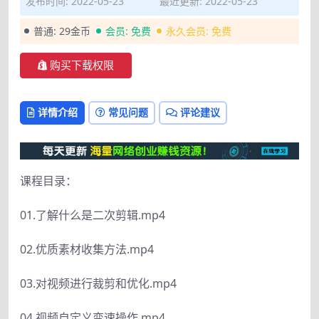
发布时间: 2022-05-23
最近更新: 2022-05-23
普通:
29金币
会员:
免费
永久会员:
免费
购买下载权限
详情介绍
常见问题
评论建议
课程目录：
01.了解什么是二次剪辑.mp4
02.优质素材收集方法.mp4
03.对视频进行裁剪和优化.mp4
04.视频自定义变速操作.mp4