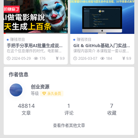
赚钱项目
赚钱项目
手把手分享用AI批量生成说唱
Git & GitHub基础入门实战
影视解说视频，1天生成上百
课：轻松掌握Git核心技能与团
在这个信息爆炸的时代，电影解说
课程内容简介 本课程是一套以故事
条，真的賺麻了！
队协作全流程，33节情景式教
视频已经成为网络上一道亮丽的风
化教学为特色的Git与GitHub基础入
2024-05-29
176
9.9
2026-03-07
184
9.9
学
景线。而在这其中，有...
门实战课...
作者信息
创业资源
等级
永久会员
48814
1
7
文章
评论
收藏
查看作者其他文章