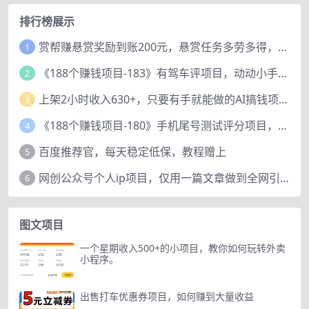
排行榜展示
赏帮赚悬赏奖励到账200元，悬赏任务多劳多得，人人可做。
1
《188个赚钱项目-183》有驾车评项目，动动小手，复制粘贴赚44元！
2
上架2小时收入630+，只要有手就能做的AI搞钱项目，奶奶看完都能学会!
3
《188个赚钱项目-180》手机尾号测试评分项目，短视频直播日赚200+
4
百度推荐官，每天稳定低保，教程赠上
5
网创公众号个人ip项目，仅用一篇文章做到全网引流！
6
图文项目
一个星期收入500+的小项目，教你如何玩转外卖
小程序。
出售打车优惠券项目，如何赚到大量收益