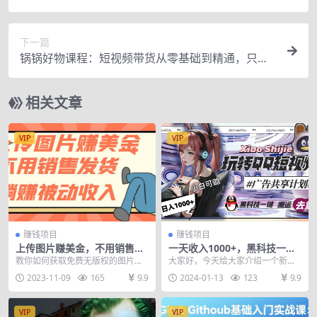
冷门领域
下一篇
锅锅好物课程：短视频带货从零基础到精通，只需
手机+实操
相关文章
VIP
VIP
赚钱项目
赚钱项目
上传图片赚美金，不用销售发
一天收入1000+，黑科技一键
货躺赚被动收入
搬运去重，玩转QQ短视频广
教你如何获取免费无版权的图片，
大家好，今天给大家介绍一个新项
告共享计划
上传到销售平台，平台会使用我们
目，一天可以收入1000+，我们利
2023-11-09
165
9.9
2024-01-13
123
9.9
的图片去制作商品。 ...
用一款非常牛的黑...
VIP
VIP