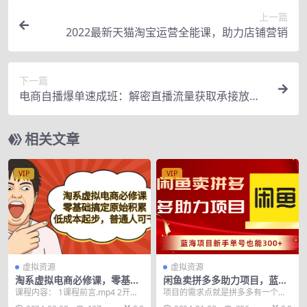
上一篇
2022最新天猫淘宝运营全能课，助力店铺营销
下一篇
电商自播爆单速成班：解密直播流量获取承接放大
的核心密码
相关文章
VIP
VIP
虚拟资源
虚拟资源
淘系虚拟电商必修课，零基础
闲鱼卖拼多多助力项目，蓝海
搞定原始积累，低成本起步，
项目新手单号也能300+
课程内容： 1课程前言.mp4 2开店
项目的需求点就是拼多多有一个助
普通人可干
前须知.mp4 3三分钟极速开店法.m
力领300 500 1000红包的助力活