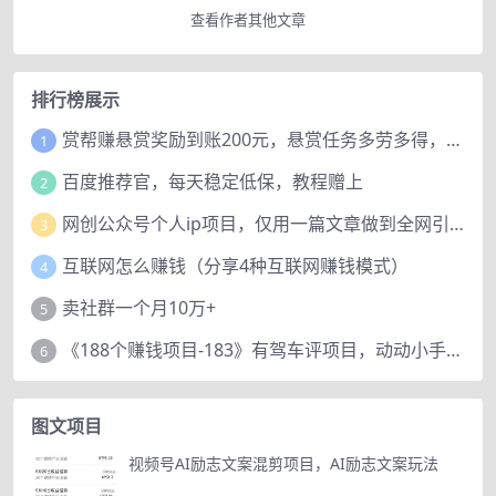
查看作者其他文章
排行榜展示
赏帮赚悬赏奖励到账200元，悬赏任务多劳多得，人人可做。
1
百度推荐官，每天稳定低保，教程赠上
2
网创公众号个人ip项目，仅用一篇文章做到全网引流！
3
互联网怎么赚钱（分享4种互联网赚钱模式）
4
卖社群一个月10万+
5
《188个赚钱项目-183》有驾车评项目，动动小手，复制粘贴赚44元！
6
图文项目
视频号AI励志文案混剪项目，AI励志文案玩法