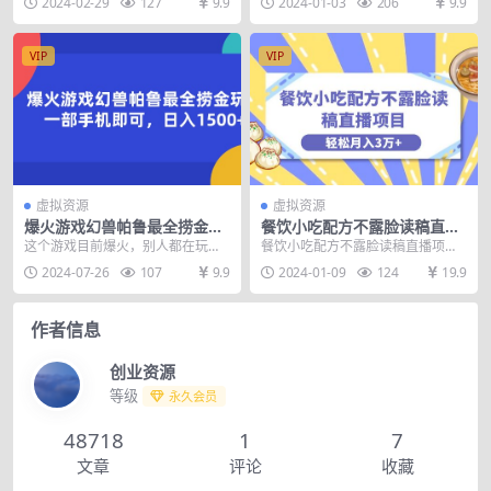
2024-02-29
127
9.9
2024-01-03
206
9.9
p4...
动。但是大...
VIP
VIP
虚拟资源
虚拟资源
爆火游戏幻兽帕鲁最全捞金玩
餐饮小吃配方不露脸读稿直播
法，一部手机即可，日入1500
项目，无需露脸，月入3万+附
这个游戏目前爆火，别人都在玩游
餐饮小吃配方不露脸读稿直播项
+
小吃配方资源
戏，我们就可以借这个趋势狠狠的
目，无需露脸，轻松月入3万+，长
2024-07-26
107
9.9
2024-01-09
124
19.9
捞一笔，本教程包含了...
期稳定蓝海项目 请花...
作者信息
创业资源
等级
永久会员
48718
1
7
文章
评论
收藏